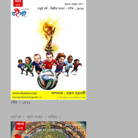
পৌষ । ১৪২৯
চতুর্থ বর্ষ । প্রথম সংখ্যা । আশ্বিন ।