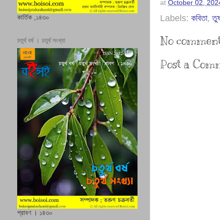
at
October 02, 202
Labels:
কবিতা
,
তুষ
কার্তিক ,১৪৩০
No comment
চতুর্থ বর্ষ । চতুর্থ সংখ্যা
Post a Com
শ্রাবণ । ১৪৩০