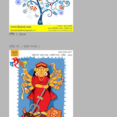
পৌষ । ১৪২৮
তৃতীয় বর্ষ । প্রথম সংখ্যা ।