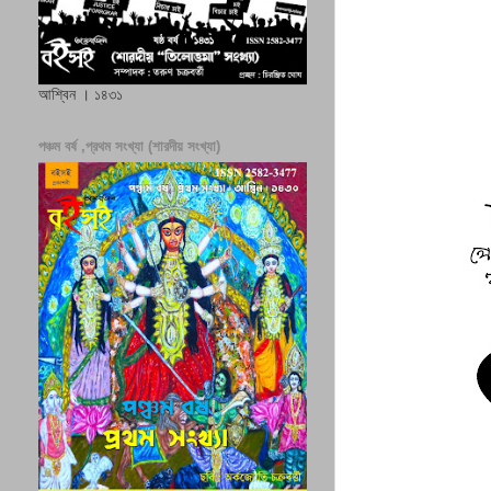
আশ্বিন । ১৪৩১
পঞ্চম বর্ষ ,প্রথম সংখ্যা (শারদীয় সংখ্যা)