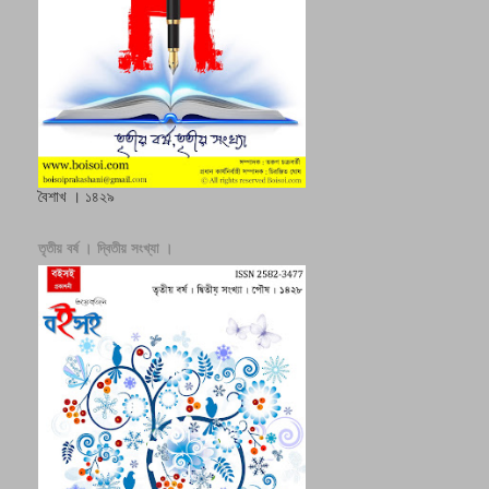
বৈশাখ । ১৪২৯
তৃতীয় বর্ষ । দ্বিতীয় সংখ্যা ।