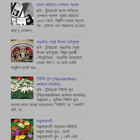
বাংলা সাহিত্যে দেশভাগ প্রসঙ্গ
ছবি : ইন্টারনেট বাংলা সাহিত্যে
দেশভাগ প্রসঙ্গ তুষার ভট্টাচাৰ্য
১৯৪৭ সালে ব্রিটিশ ভারত ভাগের
পর (বাংলা এবং পাঞ্জাবকে খণ্ডিত
করে ) দেশভাগ...
বাঙালির শ্রেষ্ঠ উৎসব দুর্গাপুজো
ছবি : ইন্টারনেট বাঙালির শ্রেষ্ঠ
উৎসব দুর্গাপুজো মিঠুন মুখার্জী
গৌরচন্দ্রিকা : বাঙালির বারোমাসে
তেরো পার্বণ। যে কোন একটা
অনুষ্ঠান হলেই বাঙ...
শিউলি ফুল (Nyctanthes
arbor-tristis)
ছবি : ইন্টারনেট শিউলি ফুল
(Nyctanthes arbor-tristis)
বাঞ্ছারাম ১. ভূমিকা শিউলি ফুল,
বাংলায় যাকে আমরা ভালোবেসে “শিউলি” বা “শেফালি”
বলি, তা...
সন্ধ্যামালতী
সন্ধ্যামালতী বাঞ্ছারাম পরিচিতি
সন্ধ্যা নামার মুখে ফোটে
সন্ধ্যামালতী ফুল । কেউ কেউ