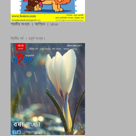
শারদীয় সংখ্যা । আশ্বিন । ১৪২৮
দ্বিতীয় বর্ষ । চতুর্থ সংখ্যা।