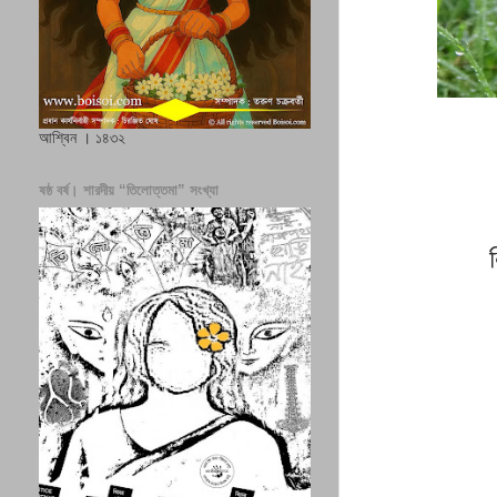
আশ্বিন । ১৪৩২
ষষ্ঠ বর্ষ। শারদীয় “তিলোত্তমা” সংখ্যা