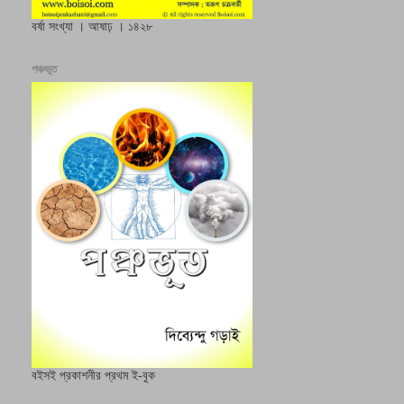
বর্ষা সংখ্যা । আষাঢ় । ১৪২৮
পঞ্চভূত
বইসই প্রকাশনীর প্রথম ই-বুক