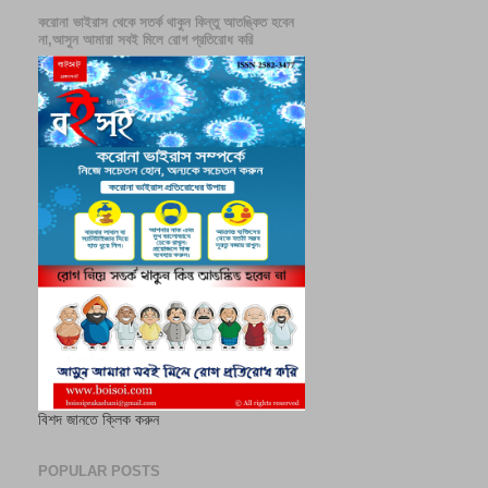
করোনা ভাইরাস থেকে সতর্ক থাকুন কিন্তু আতঙ্কিত হবেন
না,আসুন আমারা সবই মিলে রোগ প্রতিরোধ করি
বিশদ জানতে ক্লিক করুন
POPULAR POSTS