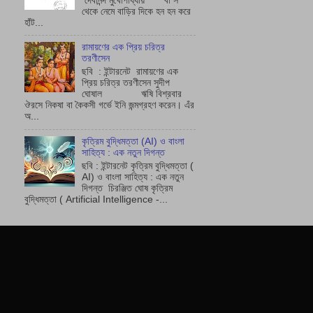
দেবানন্দ মুখোপাধ্যায় বা স
থেকে নেমে বাড়ির দিকে হন হন করে
হাঁট...
রামায়ণের এক প্রিয় চরিত্র
তরণীসেন
ছবি : ইন্টারনেট রামায়ণের এক
প্রিয় চরিত্র তরণীসেন সুদীপ
ঘোষাল ঋষি বিশ্রবার
ঔরসে নিকষা বা কৈকসী গর্ভে ইনি জন্মগ্রহণ করেন। এঁর
অ...
কৃত্রিম বুদ্ধিমত্তা (AI) ও বাংলা
সাহিত্য : এক নতুন দিগন্ত
ছবি : ইন্টারনেট কৃত্রিম বুদ্ধিমত্তা (
AI) ও বাংলা সাহিত্য : এক নতুন
দিগন্ত চিরঞ্জিত ঘোষ কৃত্রিম
বুদ্ধিমত্তা ( Artificial Intelligence -...