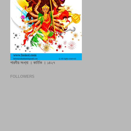
শারদীয় সংখ্যা । কার্তিক । ১৪২৭
FOLLOWERS