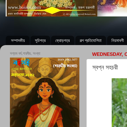
সম্পাদকীয়
সূচিপত্র
ক্রোড়পত্র
গল্প প্রতিযোগিতা
নিয়মাবলী
সপ্তম বর্ষ,শারদীয়, সংখ্যা
WEDNESDAY, O
স্বপ্ন সহচরী