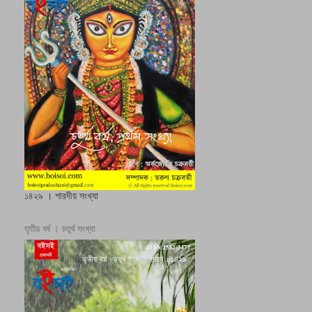
১৪২৯ । শারদীয় সংখ্যা
তৃতীয় বর্ষ । চতুর্থ সংখ্যা