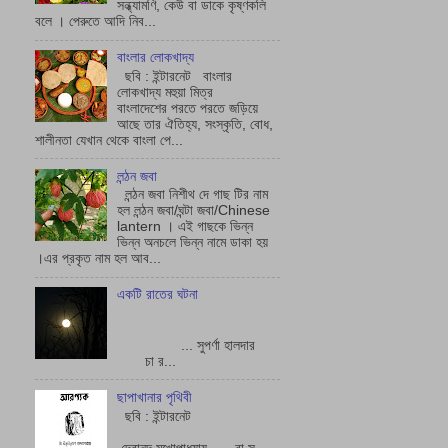
সন্ধ্যামণি, কেউ বা ডাকে কৃষ্ণকলি
বলে । পেরুতে আদি নিব...
বাংলার লোকখাদ্য
ছবি : ইন্টারনেট বাংলার
লোকখাদ্য মহুয়া মিত্র
বাংলাদেশের পরতে পরতে জড়িয়ে
আছে তার ঐতিহ্য, সংস্কৃতি, বোধ,
শালীনতা যেখান থেকে বাংলা পে...
লন্ঠন জবা
লন্ঠন জবা নিশীথ দে গাছ টির নাম
হল লন্ঠন জবা/ঘন্টা জবা/Chinese
lantern । এই গাছকে ভিন্ন
ভিন্ন অনচলে ভিন্ন নামে ডাকা হয়
।এর প্রকৃত নাম হল আব...
একটি রাতের ঘটনা
... সুপর্ণা হালদার
চা র...
ছাপাখানার পৃথিবী
ছবি : ইন্টারনেট