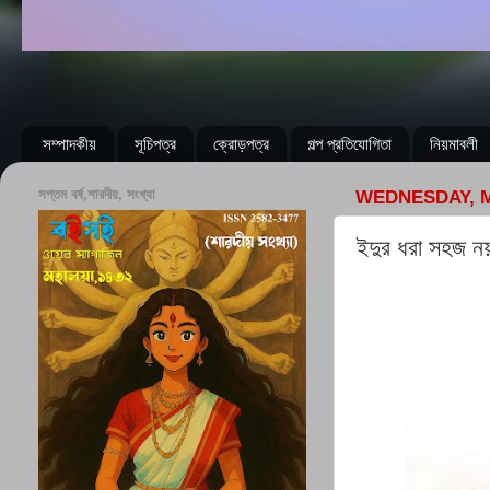
সম্পাদকীয়
সূচিপত্র
ক্রোড়পত্র
গল্প প্রতিযোগিতা
নিয়মাবলী
সপ্তম বর্ষ,শারদীয়, সংখ্যা
WEDNESDAY, M
ইদুর ধরা সহজ নয