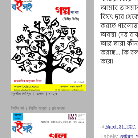
আমার ভাসমান প
বিঘৎ দূরে থেক
করতে পারলাম ন
অবস্থা (দত্ত ব
আর তারা কীনা
করছে… কি বলব 
করে।
দ্বিতীয় কিস্তি । ফাল্গুন । ১৪২৭
দ্বিতীয় বর্ষ । দ্বিতীয় সংখ্যা । গল্প সংখ্যা
at
March 31, 2021
Labels:
ছোটগল্প
,
স