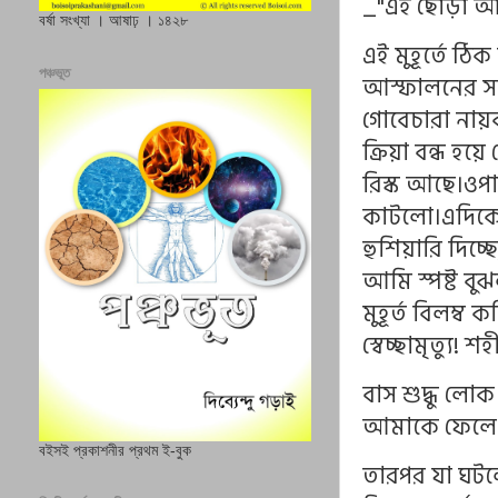
_"এই ছোঁড়া আ
বর্ষা সংখ্যা । আষাঢ় । ১৪২৮
এই মুহূর্তে ঠ
পঞ্চভূত
আস্ফালনের সঙ্
গোবেচারা নায়ক
ক্রিয়া বন্ধ হয
রিস্ক আছে।ওপাশ
কাটলো।এদিকে 
হুশিয়ারি দিচ্
আমি স্পষ্ট বু
মুহূর্ত বিলম্ব
স্বেচ্ছামৃত্যু
বাস শুদ্ধু লোক
আমাকে ফেলে এ
বইসই প্রকাশনীর প্রথম ই-বুক
তারপর যা ঘট