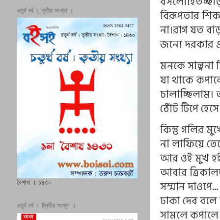
বসলো।হতচ্ছাড়া
চতুর্থ বর্ষ । তৃতীয় সংখ্যা ।
বিরূপতার শিক
না।রাগ যত বাড়
জন্যে দরকার 
মনকে সান্ত্বনা
যা থাকে কপালে!
চালাচ্ছিলাম। 
ঠোঁট টিপে হেসে 
কিন্তু গলির মু
না লাফিয়ে তে
আর ওই মুখ হইনি
আবার ত্রিকালদ
সম্মান দাওপে.
বৈশাখ । ১৪৩০
ঢাকা দেব বলে
চতুর্থ বর্ষ । দ্বিতীয় সংখ্যা ।
সামলে কপালে হ