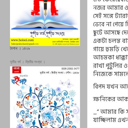
নজর আমার ওপ
সেই সঙ্গে ট্য
ভেবে না পেয়ে
ছুটে আসছে দে
একটা চলন্ত বা
গায়ে হুমড়ি 
বৈশাখ । ১৪২৯
আচমকা ধাক্কায
তৃতীয় বর্ষ । দ্বিতীয় সংখ্যা ।
রাখা পুটুলির
নিজেকে সামল
বিপদ যখন আস
ক্ষনিকের আকস্ম
_“ আমার কি সব
যাচ্ছিলাম এখ