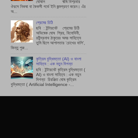
ঘোষাল ঋষি বিশ্রবার
ঔরসে নিকষা বা কৈকসী গর্ভে ইনি জন্মগ্রহণ করেন। এঁর
অ...
প্রেমের চিঠি
ছবি : ইন্টারনেট প্রেমের চিঠি
অভিষেক ঘোষ প্রিয়, বিনোদিনী,
রবীন্দ্রনাথ ঠাকুরের অমর সাহিত্যে
তুমি ছিলে আশালতার ‘চোখের বালি’,
কিন্তু পুরু...
কৃত্রিম বুদ্ধিমত্তা (AI) ও বাংলা
সাহিত্য : এক নতুন দিগন্ত
ছবি : ইন্টারনেট কৃত্রিম বুদ্ধিমত্তা (
AI) ও বাংলা সাহিত্য : এক নতুন
দিগন্ত চিরঞ্জিত ঘোষ কৃত্রিম
বুদ্ধিমত্তা ( Artificial Intelligence -...