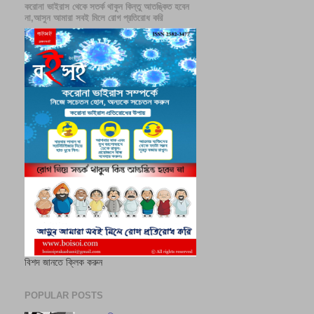
করোনা ভাইরাস থেকে সতর্ক থাকুন কিন্তু আতঙ্কিত হবেন
না,আসুন আমারা সবই মিলে রোগ প্রতিরোধ করি
বিশদ জানতে ক্লিক করুন
POPULAR POSTS