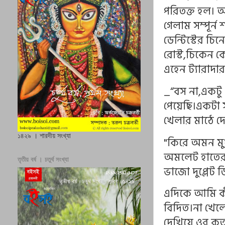
পরিতক্ত হল। অব
গেলাম সম্পূর্
ডেন্টিস্টের চ
রোস্ট,চিকেন কো
এহেন ট্যারাদ
_“বস না,একটু 
পেয়েছি।একটা স
খেলার মাঠে দ
১৪২৯ । শারদীয় সংখ্যা
"কিরে অমন মুখ
অমলেট হাতের 
তৃতীয় বর্ষ । চতুর্থ সংখ্যা
ভাজো দুপ্লেট
এদিকে আমি কী
বিদিত।না খেল
দেখিয়ে ওর ক