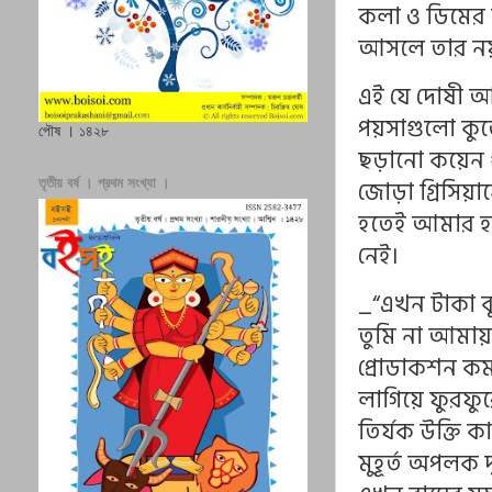
কলা ও ডিমের র
আসলে তার নয়
এই যে দোষী আ
পয়সাগুলো কুড
পৌষ । ১৪২৮
ছড়ানো কয়েন
জোড়া গ্রিসি
তৃতীয় বর্ষ । প্রথম সংখ্যা ।
হতেই আমার হা
নেই।
_“এখন টাকা বু
তুমি না আমায়
প্রোডাকশন কম 
লাগিয়ে ফুরফুরে
তির্যক উক্তি ক
মুহূর্ত অপলক 