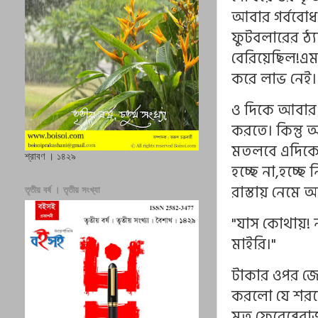
আবার গর্ববোধ
ফুটবলারের ঠ্
বেরিয়েছিল!এ
করে লাভ নেই।
ও দিকে আবার ভ
করতে। কিন্তু
মতলবে এদিকে
শ্রাবণ । ১৪২৯
হচ্ছে না,হচ্ছে
রাস্তায় নেমে
তৃতীয় বর্ষ । তৃতীয় সংখ্যা
"যাস কোথায়! 
মাইরি।"
টাকার ওপর জো
করলো যে শরম
মত ফেরেব্বেবা