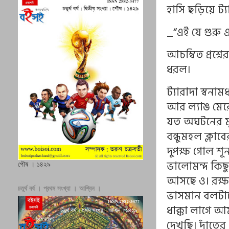
হাসি ছড়িয়ে ট্য
_“এই যে গুরু 
আচম্বিত প্রশ্ন
ধরল।
ট্যারাদা স্বনা
আর ল্যাঙ মেরে
যত অঘটনের মূল
বন্ধুমহল ক্লা
দুপক্ষ গোল শূন
ভালোমন্দ কিছু
পৌষ । ১৪২৯
আসছে ও। রক্ষণ
চতুর্থ বর্ষ । প্রথম সংখ্যা । আশ্বিন ।
ভাসমান বলটাকে
ধাক্কা লাগে আ
দেখছি। দাঁতের গ