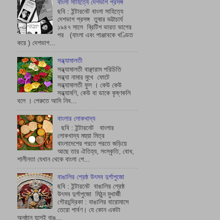
বাংলা সাহিত্যে দেশভাগ প্রসঙ্গ
ছবি : ইন্টারনেট বাংলা সাহিত্যে
দেশভাগ প্রসঙ্গ তুষার ভট্টাচাৰ্য
১৯৪৭ সালে ব্রিটিশ ভারত ভাগের
পর (বাংলা এবং পাঞ্জাবকে খণ্ডিত
করে ) দেশভাগ...
সন্ধ্যামালতী
সন্ধ্যামালতী বাঞ্ছারাম পরিচিতি
সন্ধ্যা নামার মুখে ফোটে
সন্ধ্যামালতী ফুল । কেউ কেউ
সন্ধ্যামণি, কেউ বা ডাকে কৃষ্ণকলি
বলে । পেরুতে আদি নিব...
বাংলার লোকখাদ্য
ছবি : ইন্টারনেট বাংলার
লোকখাদ্য মহুয়া মিত্র
বাংলাদেশের পরতে পরতে জড়িয়ে
আছে তার ঐতিহ্য, সংস্কৃতি, বোধ,
শালীনতা যেখান থেকে বাংলা পে...
বাঙালির শ্রেষ্ঠ উৎসব দুর্গাপুজো
ছবি : ইন্টারনেট বাঙালির শ্রেষ্ঠ
উৎসব দুর্গাপুজো মিঠুন মুখার্জী
গৌরচন্দ্রিকা : বাঙালির বারোমাসে
তেরো পার্বণ। যে কোন একটা
অনুষ্ঠান হলেই বাঙ...