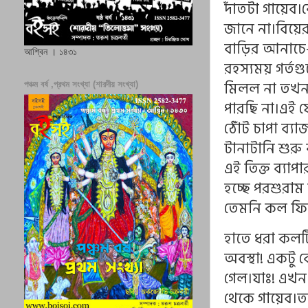
দাঁতটা গায়েব।
জানে না।বিয়ে
বাড়ির আনাচে
আশ্বিন । ১৪৩১
রহস্যময় গর্তগ
মিলল না তখন 
পঞ্চম বর্ষ ,প্রথম সংখ্যা (শারদীয় সংখ্যা)
পারছি না।এই 
ঠোঁট চাপা ব্য
টানাটানি শুরু
এই তিক্ত ব্যা
হচ্ছে পরশুরাম
তেমনি কল ফিট 
হাতে ধরা কলটি
অবস্থা! একটু 
গেল।যাঃ! এখন 
থেকে গায়েব।