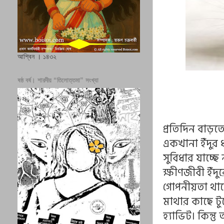
আশ্বিন । ১৪৩২
ষষ্ঠ বর্ষ। শারদীয় “তিলোত্তমা” সংখ্যা
প্রতিদিন বাড়
একখানা ইঁদুর
সুবিধার যাচ্
ক্ষীণজীবী ইঁদ
গোপনীয়তা থা
মাথার কাছে ট
হ্যাভিট। কিন্ত