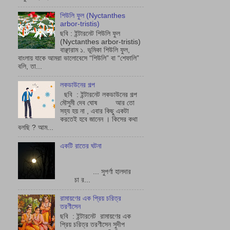
শিউলি ফুল (Nyctanthes
arbor-tristis)
ছবি : ইন্টারনেট শিউলি ফুল
(Nyctanthes arbor-tristis)
বাঞ্ছারাম ১. ভূমিকা শিউলি ফুল,
বাংলায় যাকে আমরা ভালোবেসে “শিউলি” বা “শেফালি”
বলি, তা...
লকডাউনের গল্প
ছবি : ইন্টারনেট লকডাউনের গল্প
মৌসুমী দেব ঘোষ আর তো
সহ্য হয় না , এবার কিছু একটা
করতেই হবে জানেন । কিসের কথা
বলছি ? আম...
একটি রাতের ঘটনা
... সুপর্ণা হালদার
চা র...
রামায়ণের এক প্রিয় চরিত্র
তরণীসেন
ছবি : ইন্টারনেট রামায়ণের এক
প্রিয় চরিত্র তরণীসেন সুদীপ