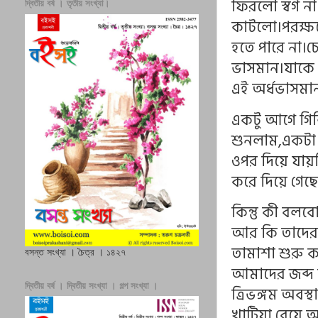
ফিরলো স্বর্গ 
দ্বিতীয় বর্ষ । তৃতীয় সংখ্যা।
কাটলো।পরক্ষণে
হতে পারে না।চ
ভাসমান।যাকে ড
এই অর্ধভাসমান
একটু আগে গিন্
শুনলাম,একটা ম
ওপর দিয়ে যায
করে দিয়ে গেছে
কিন্তু কী বলবো
আর কি তাদের হ
তামাশা শুরু 
বসন্ত সংখ্যা । চৈত্র । ১৪২৭
আমাদের জব্দ 
দ্বিতীয় বর্ষ । দ্বিতীয় সংখ্যা । গল্প সংখ্যা ।
ত্রিভঙ্গম অবস্
খাটিয়া বেয়ে