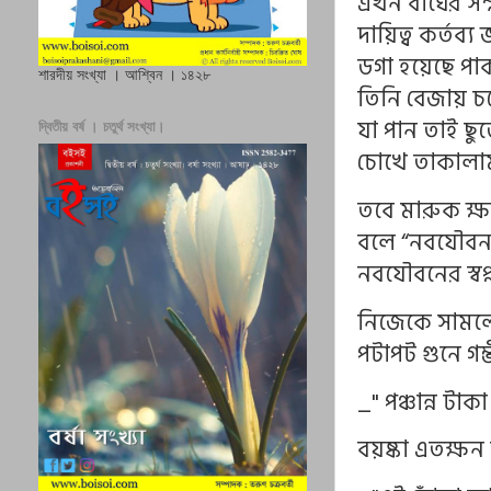
এখন বাঘের সম
দায়িত্ব কর্তব্
ডগা হয়েছে প
শারদীয় সংখ্যা । আশ্বিন । ১৪২৮
তিনি বেজায় চ
যা পান তাই ছু
দ্বিতীয় বর্ষ । চতুর্থ সংখ্যা।
চোখে তাকালা
তবে মারুক ক্ষ
বলে “নবযৌবন"
নবযৌবনের স্বপ
নিজেকে সামলে 
পটাপট গুনে গম্
_" পঞ্চান্ন টা
বয়ষ্কা এতক্ষ