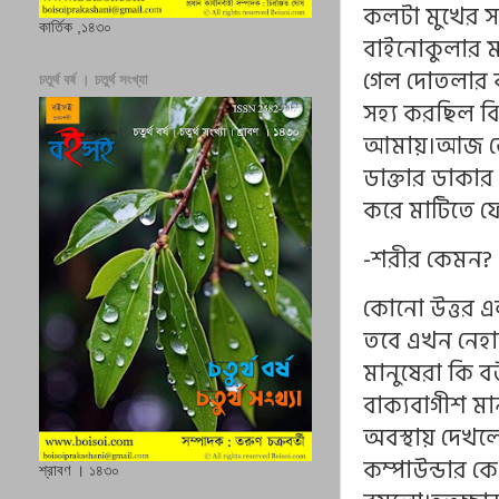
কলটা মুখের সা
কার্তিক ,১৪৩০
বাইনোকুলার 
গেল দোতলার ব্
চতুর্থ বর্ষ । চতুর্থ সংখ্যা
সহ্য করছিল ব
আমায়।আজ ভোরর
ডাক্তার ডাকার
করে মাটিতে ফ
-শরীর কেমন?
কোনো উত্তর এ
তবে এখন নেহাত
মানুষেরা কি ব
বাক্যবাগীশ মা
অবস্থায় দেখল
কম্পাউন্ডার ক
শ্রাবণ । ১৪৩০