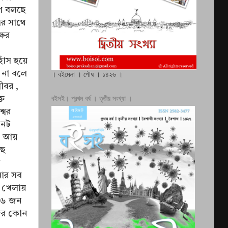
াপ বলছে
ের সাথে
ষের
াঁস হয়ে
় না বলে
। বইমেলা । পৌষ । ১৪২৬ ।
ীবর ,
বইসই। প্রথম বর্ষ । তৃতীয় সংখ্যা ।
্ত
্বর
 নট
ী আয়
ছে
র
মার সব
 খেলায়
 ১৬ জন
রদর কোন