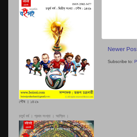
Newer Pos
Subscribe to:
P
পৌষ । ১৪২৯
চতুর্থ বর্ষ । প্রথম সংখ্যা । আশ্বিন ।