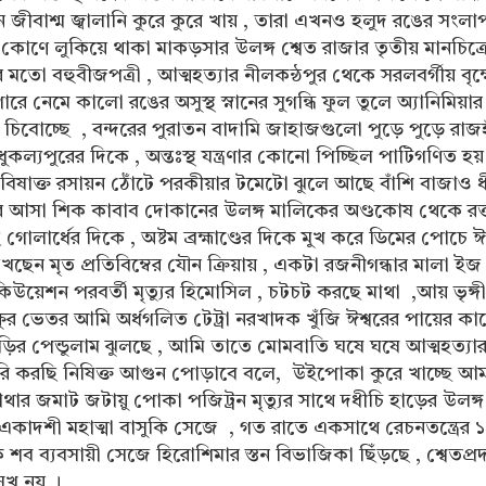
 জীবাশ্ম জ্বালানি কুরে কুরে খায় , তারা এখনও হলুদ রঙের সংল
কোণে লুকিয়ে থাকা মাকড়সার উলঙ্গ শ্বেত রাজার তৃতীয় মানচিত্র
ত্যুর মতো বহুবীজপত্রী , আত্মহত্যার নীলকন্ঠপুর থেকে সরলবর্গীয় বৃক্
ারে নেমে কালো রঙের অসুস্থ স্নানের সুগন্ধি ফুল তুলে অ্যানিমিয়ার
 চিবোচ্ছে , বন্দরের পুরাতন বাদামি জাহাজগুলো পুড়ে পুড়ে রাজহ
ধুকল্যপুরের দিকে , অন্তঃস্থ যন্ত্রণার কোনো পিচ্ছিল পাটিগণিত হয
বিষাক্ত রসায়ন ঠোঁটে পরকীয়ার টমেটো ঝুলে আছে বাঁশি বাজাও ধ
সেরে আসা শিক কাবাব দোকানের উলঙ্গ মালিকের অণ্ডকোষ থেকে রক
গোলার্ধের দিকে , অষ্টম ব্রহ্মাণ্ডের দিকে মুখ করে ডিমের পোচে ঈশ
খছেন মৃত প্রতিবিম্বের যৌন ক্রিয়ায় , একটা রজনীগন্ধার মালা ইজ
িউয়েশন পরবর্তী মৃত্যুর হিমোসিল , চটচট করছে মাথা ,আয় ভৃঙ্গ
ক্ষুর ভেতর আমি অর্ধগলিত টেট্রা নরখাদক খুঁজি ঈশ্বরের পায়ের কা
ড়ির পেন্ডুলাম ঝুলছে , আমি তাতে মোমবাতি ঘষে ঘষে আত্মহত্যা
 করছি নিষিক্ত আগুন পোড়াবে বলে, উইপোকা কুরে খাচ্ছে আ
মাথার জমাট জটায়ু পোকা পজিট্রন মৃত্যুর সাথে দধীচি হাড়ের উলঙ্গ
কাদশী মহাত্মা বাসুকি সেজে , গত রাতে একসাথে রেচনতন্ত্রের
শব ব্যবসায়ী সেজে হিরোশিমার স্তন বিভাজিকা ছিঁড়ছে , শ্বেতপ্
ুখ নয় ।