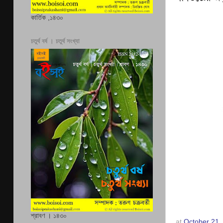
কার্তিক ,১৪৩০
চতুর্থ বর্ষ । চতুর্থ সংখ্যা
শ্রাবণ । ১৪৩০
at
October 21,