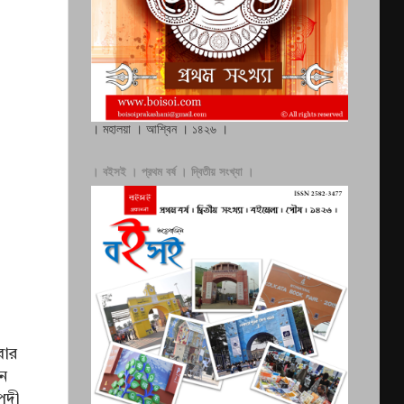
। মহালয়া । আশ্বিন । ১৪২৬ ।
। বইসই । প্রথম বর্ষ । দ্বিতীয় সংখ্যা ।
বার
ুন
িপদী