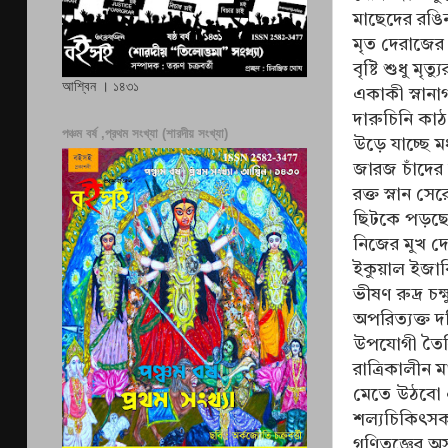
মাছেদের রঙিন
মৃত দেরাজের 
বৃষ্টি শুধু মৃ
আশ্বিন । ১৪৩১
একাকী স্নানাগ
দারুচিনি কাঠ
পঞ্চম বর্ষ ,প্রথম সংখ্যা (শারদীয় সংখ্যা)
উড়ে যাচ্ছে ম
জারজ চাঁদের 
রক্ত স্নান 
ছিটকে পড়ছে 
নিজের মুখ দে
ইকুয়াল ইজাক
ভীষণ রুদ্র চ
অপরিত্যক্ত দ
উপযোগী তৈরি
রাত্রিকালীন 
মেতে উঠবো এ
শল্যচিকিৎসক 
গণিতজ্ঞের অস