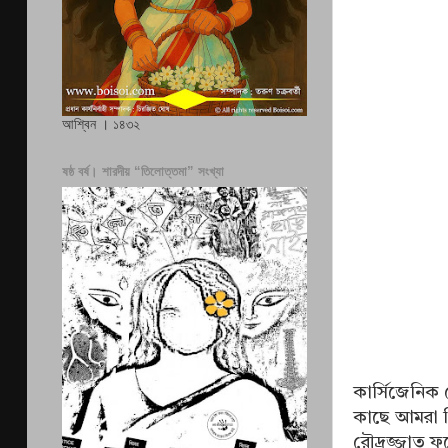
আশ্বিন । ১৪৩২
ষষ্ঠ বর্ষ। শারদীয় “তিলোত্তমা” সংখ্যা
কার্সিজেনিক স
কাছে আমরা ত্
রৌদ্রজ্জাত ফুল