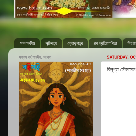
সম্পাদকীয়
সূচিপত্র
ক্রোড়পত্র
গল্প প্রতিযোগিতা
নিয়মা
সপ্তম বর্ষ,শারদীয়, সংখ্যা
SATURDAY, OC
বিলুপ্ত স্টেমসে