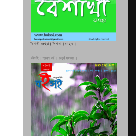
বৈশাখী সংখ্যা। বৈশাখ ।১৪২৭ ।
বইসই। প্রথম বর্ষ । চতুর্থ সংখ্যা ।