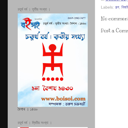
Labels:
গল্প
,
নিমা
চতুর্থ বর্ষ । তৃতীয় সংখ্যা ।
No comment
Post a Com
বৈশাখ । ১৪৩০
চতুর্থ বর্ষ । দ্বিতীয় সংখ্যা ।