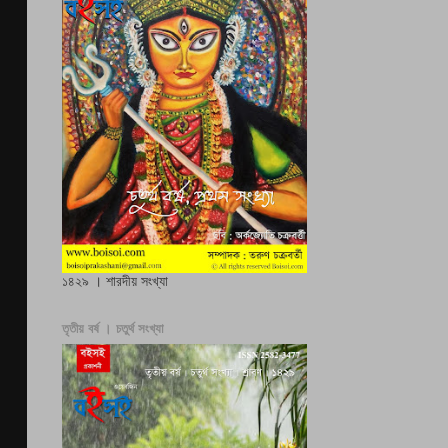
১৪২৯ । শারদীয় সংখ্যা
তৃতীয় বর্ষ । চতুর্থ সংখ্যা