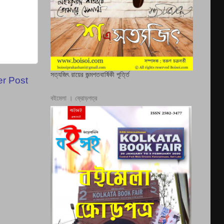
সত্যজিৎ রায়ের জন্মশতবার্ষিকী পূর্ত্তি
er Post
বইমেলা । ক্রোড়পত্র