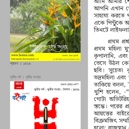
আমি আমার শ
আপনি এখান থ
সাহায্য করতে 
একে পিন্টুকে অ
তিনটে লাইফলাই
প্রথম প্
প্রথম মহিলা মুখ
কৃপালানি
,
এবং
ভেসে উঠল কো
শ্রাবণ । ১৪২৯
ছবি। সুচেতা 
ভদ্রমহিলা এবং 
তৃতীয় বর্ষ । তৃতীয় সংখ্যা
তাকিয়ে বলল
,
খুশি হলেন
,
-
“
গোটা অডিটরিয়
স্তম্ভে। পরের প্র
আয়ত্তের বা
বিক্রমজিৎ সম্
হলো: রাজস্থা