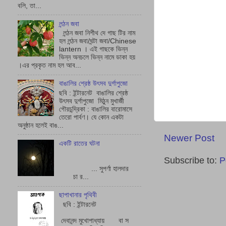
বলি, তা...
লন্ঠন জবা
লন্ঠন জবা নিশীথ দে গাছ টির নাম
হল লন্ঠন জবা/ঘন্টা জবা/Chinese
lantern । এই গাছকে ভিন্ন
ভিন্ন অনচলে ভিন্ন নামে ডাকা হয়
।এর প্রকৃত নাম হল আব...
বাঙালির শ্রেষ্ঠ উৎসব দুর্গাপুজো
ছবি : ইন্টারনেট বাঙালির শ্রেষ্ঠ
উৎসব দুর্গাপুজো মিঠুন মুখার্জী
গৌরচন্দ্রিকা : বাঙালির বারোমাসে
তেরো পার্বণ। যে কোন একটা
অনুষ্ঠান হলেই বাঙ...
Newer Post
একটি রাতের ঘটনা
Subscribe to:
P
... সুপর্ণা হালদার
চা র...
ছাপাখানার পৃথিবী
ছবি : ইন্টারনেট
দেবানন্দ মুখোপাধ্যায় বা স