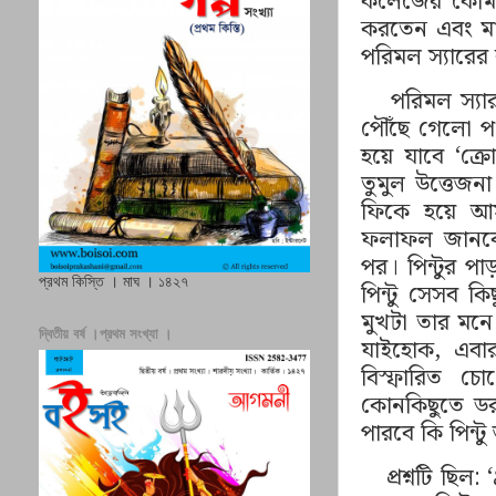
কলেজের কেমিস্ট
করতেন এবং মা
পরিমল স্যারের
পরিমল স্য
পৌঁছে গেলো পঞ
হয়ে যাবে ‘ক্
তুমুল উত্তেজনা
ফিকে হয়ে আস
ফলাফল জানব
পর। পিন্টুর প
প্রথম কিস্তি । মাঘ । ১৪২৭
পিন্টু সেসব ক
মুখটা তার ম
দ্বিতীয় বর্ষ ।প্রথম সংখ্যা ।
যাইহোক
,
এবার
বিস্ফারিত চ
কোনকিছুতে ডরা
পারবে কি পিন্ট
প্রশ্নটি ছিল:
‘