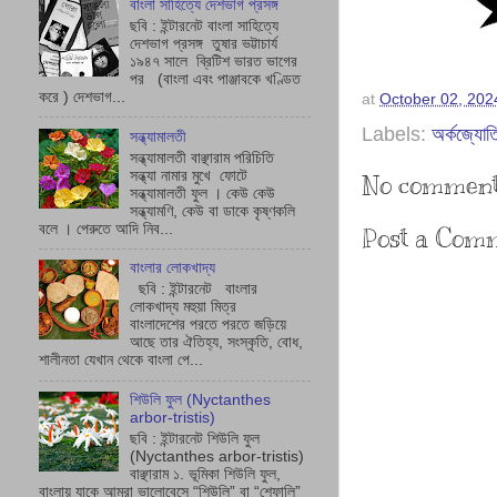
বাংলা সাহিত্যে দেশভাগ প্রসঙ্গ
ছবি : ইন্টারনেট বাংলা সাহিত্যে
দেশভাগ প্রসঙ্গ তুষার ভট্টাচাৰ্য
১৯৪৭ সালে ব্রিটিশ ভারত ভাগের
পর (বাংলা এবং পাঞ্জাবকে খণ্ডিত
করে ) দেশভাগ...
at
October 02, 202
Labels:
অর্কজ্যোতি
সন্ধ্যামালতী
সন্ধ্যামালতী বাঞ্ছারাম পরিচিতি
সন্ধ্যা নামার মুখে ফোটে
No comment
সন্ধ্যামালতী ফুল । কেউ কেউ
সন্ধ্যামণি, কেউ বা ডাকে কৃষ্ণকলি
বলে । পেরুতে আদি নিব...
Post a Com
বাংলার লোকখাদ্য
ছবি : ইন্টারনেট বাংলার
লোকখাদ্য মহুয়া মিত্র
বাংলাদেশের পরতে পরতে জড়িয়ে
আছে তার ঐতিহ্য, সংস্কৃতি, বোধ,
শালীনতা যেখান থেকে বাংলা পে...
শিউলি ফুল (Nyctanthes
arbor-tristis)
ছবি : ইন্টারনেট শিউলি ফুল
(Nyctanthes arbor-tristis)
বাঞ্ছারাম ১. ভূমিকা শিউলি ফুল,
বাংলায় যাকে আমরা ভালোবেসে “শিউলি” বা “শেফালি”