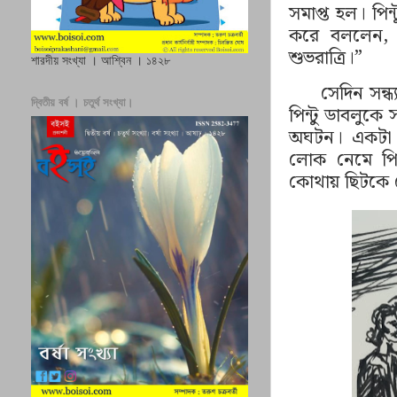
সমাপ্ত হল। পিন
করে বললেন
,
শুভরাত্রি।
”
শারদীয় সংখ্যা । আশ্বিন । ১৪২৮
সেদিন সন্
দ্বিতীয় বর্ষ । চতুর্থ সংখ্যা।
পিন্টু ডাবলুকে
অঘটন। একটা জ
লোক নেমে পিন
কোথায় ছিটকে