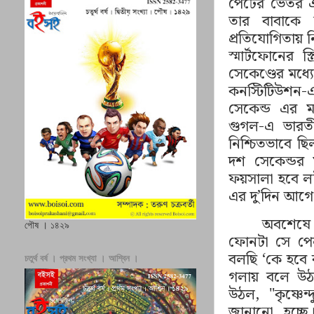
পেটের ভেতর এক
তার বাবাকে 
প্রতিযোগিতায় ন
স্মার্টফোনের স
সেকেণ্ডের মধ্যে
কনস্টিটিউশন-
সেকেন্ড এর ম
গুগল-এ ভারতী
নিশ্চিতভাবে ছিল
দশ সেকেন্ডর 
ফয়সালা হবে লট
এর দু
’
দিন আগে। 
অবশেষে
পৌষ । ১৪২৯
ফোনটা সে পে
বলছি
‘
কে হবে 
চতুর্থ বর্ষ । প্রথম সংখ্যা । আশ্বিন ।
গলায় বলে উ
উঠল
, "
কৃষ্ণ
জানানো হচ্ছে