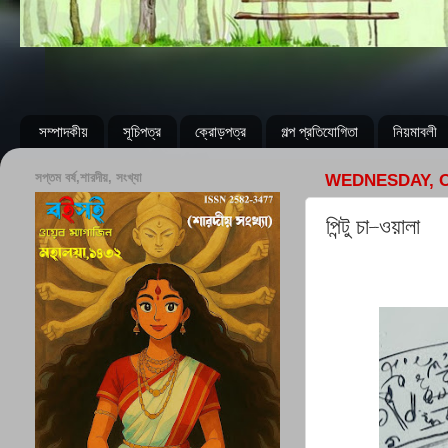
সম্পাদকীয়
সূচিপত্র
ক্রোড়পত্র
গল্প প্রতিযোগিতা
নিয়মাবলী
সপ্তম বর্ষ,শারদীয়, সংখ্যা
WEDNESDAY, O
পিন্টু চা-ওয়ালা