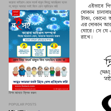
করোনা ভাইরাস থেকে সতর্ক থাকুন কিন্তু আতঙ্কিত হবেন
এইভাবে পি
না,আসুন আমারা সবই মিলে রোগ প্রতিরোধ করি
দোকান চালাবা
টাকা
,
কোনো অভ
এর দোকান আর 
ঘোরে। সে যে এ
রাখে।
বিশদ জানতে ক্লিক করুন
POPULAR POSTS