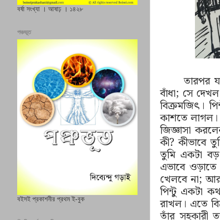
বর্ষা সংখ্যা । আষাঢ় । ১৪২৮
পঞ্চভূত
তারপর য
বাঁধা; সে দেখ
বিক্রমজিৎ। পি
কাশতে লাগল। ব
জিজ্ঞাসা করলে
কী
?
কীভাবে তু
তুমি একটা বড়
এভাবে ওড়াতে 
খেলবে না; আর 
পিন্টু একটা 
বইসই প্রকাশনীর প্রথম ই-বুক
রাখল। এতে বি
তাঁর সহকারী ত