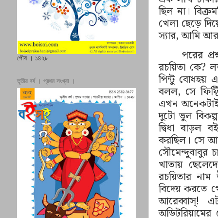
ছিল না। বিক্রম
খেলা ছেড়ে দিয়
স্যার
,
আমি আর
পরের প্
পৌষ । ১৪২৮
রচয়িতা কে
?
লর
পিন্টু বোধহয় 
তৃতীয় বর্ষ । প্রথম সংখ্যা ।
বলল
,
সে ফিফ্
এখন অনেকটাই 
দুটো ভুল বিকল্
দ্বিধা বাড়ল ব
করছিল। সে আবা
সৌমেন্দুবাবুর
খাতায় ছেলেদ
রচয়িতার নাম 
বিদেয় করতে গে
আরেব্বাস্! এ
অডিটরিয়ামের