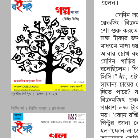
এলেন।
সেদিন স
রেকর
। বিক্র
শো শুরু করতে ব
লক্ষ টাকার জন
মাধ্যমে মাপা হ
আবার চোখ বন
সেদিন গাড়ির 
বলেছিলেন। প
সিসি।
”
হ্যাঁ
,
এটা
সামান্য চায়ের
দিতে পারে
?
যা
দ্বিতীয় কিস্তি । ফাল্গুন । ১৪২৭
বিক্রমজিৎ প
্
পঞ্চাশ লক্ষ টাক
দ্বিতীয় বর্ষ । দ্বিতীয় সংখ্যা । গল্প সংখ্যা
নয়।
‘
কোন রশ্মি
পিন্টুর জানা
হল-‘ফোন-এ-ফ্