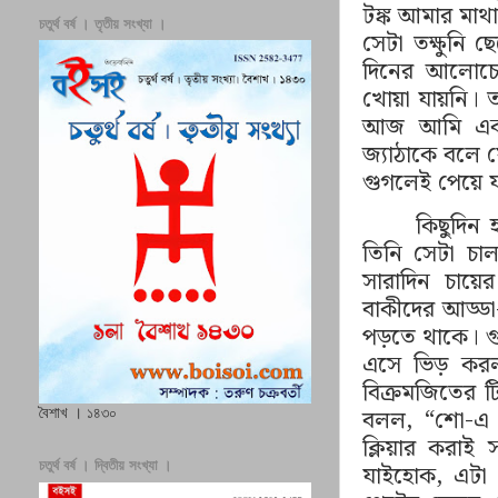
টঙ্ক আমার মাথ
চতুর্থ বর্ষ । তৃতীয় সংখ্যা ।
সেটা তক্ষুনি
দিনের আলোচোন
খোয়া যায়নি। ত
আজ আমি একট
জ্যাঠাকে বলে 
গুগলেই পেয়ে য
কিছুদিন 
তিনি সেটা চাল
সারাদিন চায়ে
বাকীদের আড্
পড়তে থাকে। গ
এসে ভিড় করল
বিক্রমজিতের ট
বলল,
“
শো-এ 
বৈশাখ । ১৪৩০
ক্লিয়ার করাই
চতুর্থ বর্ষ । দ্বিতীয় সংখ্যা ।
যাইহোক, এটা ক