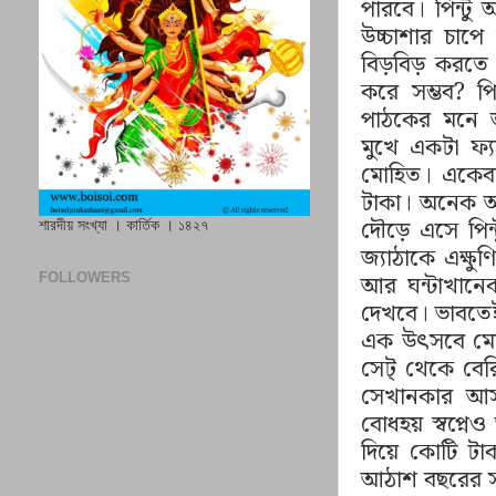
পারবে। পিন্ট
উচ্চাশার চাপ
বিড়বিড় করত
করে সম্ভব
?
প
পাঠকের মনে আ
মুখে একটা ফ্
মোহিত। একেবা
টাকা। অনেক অ
দৌড়ে এসে পিন
শারদীয় সংখ্যা । কার্তিক । ১৪২৭
জ্যাঠাকে এক্ষ
আর ঘন্টাখান
FOLLOWERS
দেখবে। ভাবতেই
এক উৎসবে মেতে
সেট্ থেকে বে
সেখানকার আস
বোধহয় স্বপ্নে
দিয়ে কোটি টা
আঠাশ বছরের 