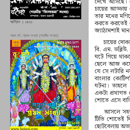
দেখে আসছে। স
চায়ের আড্ডায় 
তার মনের মণিক
করতে করতেই
আশ্বিন । ১৪৩১
জ
্যাঠামশাই ম
পঞ্চম বর্ষ ,প্রথম সংখ্যা (শারদীয় সংখ্যা)
চায়ের দোক
বি. এম. ডব্লিউ
.
ঘটে গিয়ে থাকত
ছেলে আজ কয়ে
যে সে লটারি নয়
বাংলার কোটিপ
ঘটনা। তাহলে 
একটা প্রথাগত
শোতে এসে বা
আসলে সহ
টিভি শোতেই 
ছোটবেলায় অভাব