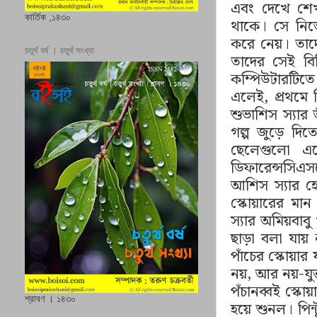
এবং দেখে শেখ
কার্তিক ,১৪৩০
থাকে। সে নিজে
করে নেয়। তাদ
চতুর্থ বর্ষ । চতুর্থ সংখ্যা
তাদের সেই ব
কম্পিউটারটি
এলেই, প্রথমে 
শুভাশিস স্যার 
গল্প জুড়ে দিত
ছেলেগুলো একে
ডিফারেন্সসিএ
আশিস স্যার হ
স্কোয়ারের মা
স্যার অমিয়বাব
ছাড়া বলা যায় 
পাঁচের স্কোয়ার 
নয়, আর নয়-যুক
পঁচানব্বই স্কো
শ্রাবণ । ১৪৩০
হয়ে শুনল। পিন্