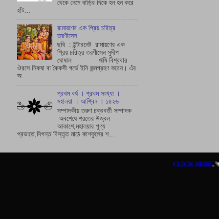
থেকে নেমে বাড়ির দিকে হন হন করে
হাঁট...
রামায়ণের এক প্রিয় চরিত্র
তরণীসেন
ছবি : ইন্টারনেট রামায়ণের এক
প্রিয় চরিত্র তরণীসেন সুদীপ
ঘোষাল ঋষি বিশ্রবার
ঔরসে নিকষা বা কৈকসী গর্ভে ইনি জন্মগ্রহণ করেন। এঁর
অ...
প্রথম বর্ষ । প্রথম সংখ্যা ।
মহালয়া । আশ্বিন । ১৪২৬
সম্পাদকীয় তরুণ চক্রবর্তী সম্পাদক
অবশেষে শরতের উজ্বল
আকাশে,মহালয়ার পূণ্য
প্রভাতে,দিগন্ত বিস্তৃত মাঠে কাশফুলের শ...
CLICK HERE
.'বইসই' ওয়েবজিনের ষ