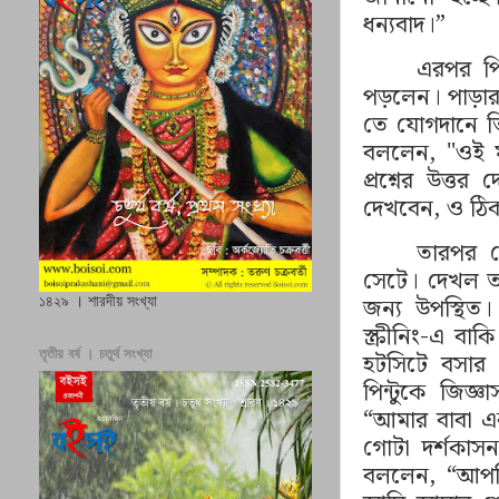
ধন্যবাদ।
”
এরপর পি
পড়লেন
। পাড়া
তে যোগদানে ত
বললেন
, "
ওই 
প্রশ্নের উত্তর 
দেখবেন, ও ঠি
তারপর স
সেটে। দেখল তা
জন্য উপস্থিত। 
১৪২৯ । শারদীয় সংখ্যা
স্ক্রীনিং-এ 
তৃতীয় বর্ষ । চতুর্থ সংখ্যা
হটসিটে বসার প
পিন্টুকে জিজ্
“
আমার বাবা এ
গোটা দর্শকা
বললেন
,
“
আপন