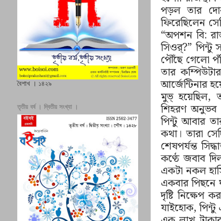
পড়ল তার দোকা
ফিরেছিলেন সেদ
“
অপশন বি: রাজ
সিওর
?
”
পিন্টু
পৌঁছে গেলো পঁচ
তার কম্পিউটার
আর্জেন্টিনার হ
বৈশাখ । ১৪২৯
মুভ্ হয়েছিল
,
শিহরণ অনুভব 
তৃতীয় বর্ষ । দ্বিতীয় সংখ্যা ।
পিন্টু আবার 
কথা। তারা সে
শেষপর্যন্ত সিদ
কণ্ঠে জবাব দি
একটা নকল হাস
একবার পিছনে 
দৃষ্টি নিক্ষ
যাইহোক, পিন্টু
এক লাখ টাকার 