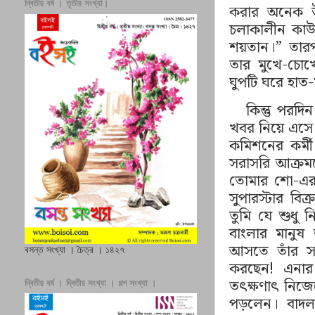
দ্বিতীয় বর্ষ । তৃতীয় সংখ্যা।
করার অনেক উ
চলাকালীন কাউ
শয়তান।
”
তারপ
তার মুখে-চোখ
ঘুপটি ঘরে হাত-
কিন্তু পরদ
খবর নিয়ে এসে
কমিশনের কর্মী
সরাসরি আক্রম
তোমার শো-এর
সুপারস্টার বি
তুমি যে শুধু
বাংলার মানুষ
আসতে
তাঁ
র স
বসন্ত সংখ্যা । চৈত্র । ১৪২৭
করছেন! এনার
তৎক্ষণাৎ নিজ
দ্বিতীয় বর্ষ । দ্বিতীয় সংখ্যা । গল্প সংখ্যা ।
পড়লেন। বাদলব