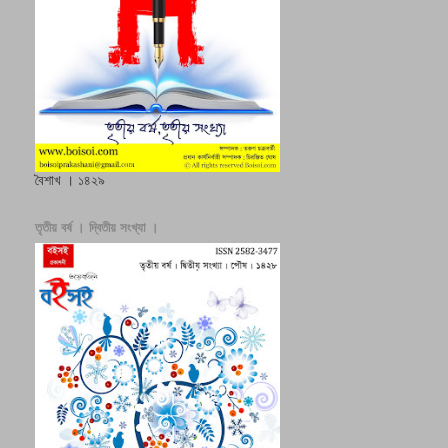
বৈশাখ । ১৪২৯
তৃতীয় বর্ষ । দ্বিতীয় সংখ্যা ।