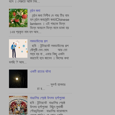
লন্ঠন জবা
লন্ঠন জবা নিশীথ দে গাছ টির নাম
হল লন্ঠন জবা/ঘন্টা জবা/Chinese
lantern । এই গাছকে ভিন্ন
ভিন্ন অনচলে ভিন্ন নামে ডাকা হয়
।এর প্রকৃত নাম হল আব...
লকডাউনের গল্প
ছবি : ইন্টারনেট লকডাউনের গল্প
মৌসুমী দেব ঘোষ আর তো
সহ্য হয় না , এবার কিছু একটা
করতেই হবে জানেন । কিসের কথা
বলছি ? আম...
একটি রাতের ঘটনা
... সুপর্ণা হালদার
চা র...
বাঙালির শ্রেষ্ঠ উৎসব দুর্গাপুজো
ছবি : ইন্টারনেট বাঙালির শ্রেষ্ঠ
উৎসব দুর্গাপুজো মিঠুন মুখার্জী
গৌরচন্দ্রিকা : বাঙালির বারোমাসে
তেরো পার্বণ। যে কোন একটা