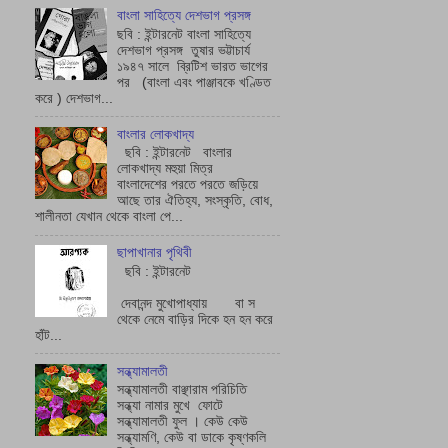
বাংলা সাহিত্যে দেশভাগ প্রসঙ্গ
ছবি : ইন্টারনেট বাংলা সাহিত্যে
দেশভাগ প্রসঙ্গ তুষার ভট্টাচাৰ্য
১৯৪৭ সালে ব্রিটিশ ভারত ভাগের
পর (বাংলা এবং পাঞ্জাবকে খণ্ডিত
করে ) দেশভাগ...
বাংলার লোকখাদ্য
ছবি : ইন্টারনেট বাংলার
লোকখাদ্য মহুয়া মিত্র
বাংলাদেশের পরতে পরতে জড়িয়ে
আছে তার ঐতিহ্য, সংস্কৃতি, বোধ,
শালীনতা যেখান থেকে বাংলা পে...
ছাপাখানার পৃথিবী
ছবি : ইন্টারনেট
দেবানন্দ মুখোপাধ্যায় বা স
থেকে নেমে বাড়ির দিকে হন হন করে
হাঁট...
সন্ধ্যামালতী
সন্ধ্যামালতী বাঞ্ছারাম পরিচিতি
সন্ধ্যা নামার মুখে ফোটে
সন্ধ্যামালতী ফুল । কেউ কেউ
সন্ধ্যামণি, কেউ বা ডাকে কৃষ্ণকলি
বলে । পেরুতে আদি নিব...