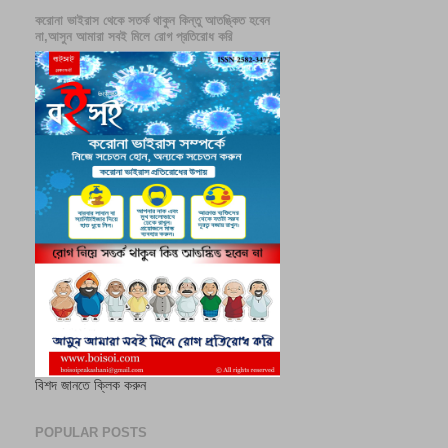
করোনা ভাইরাস থেকে সতর্ক থাকুন কিন্তু আতঙ্কিত হবেন
না,আসুন আমারা সবই মিলে রোগ প্রতিরোধ করি
বিশদ জানতে ক্লিক করুন
POPULAR POSTS