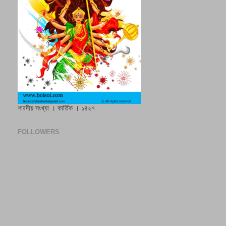
শারদীয় সংখ্যা । কার্তিক । ১৪২৭
FOLLOWERS