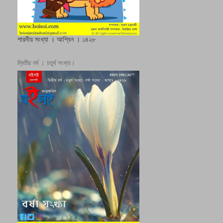
শারদীয় সংখ্যা । আশ্বিন । ১৪২৮
দ্বিতীয় বর্ষ । চতুর্থ সংখ্যা।