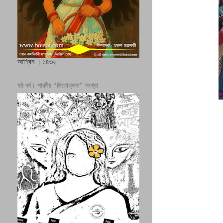
আশ্বিন । ১৪৩২
ষষ্ঠ বর্ষ। শারদীয় “তিলোত্তমা” সংখ্যা