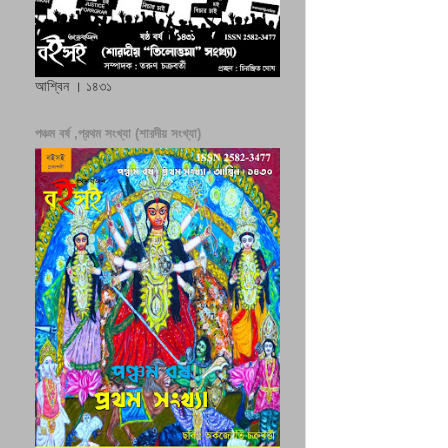
আশ্বিন । ১৪৩১
পঞ্চম বর্ষ ,প্রথম সংখ্যা (শারদীয় সংখ্যা)