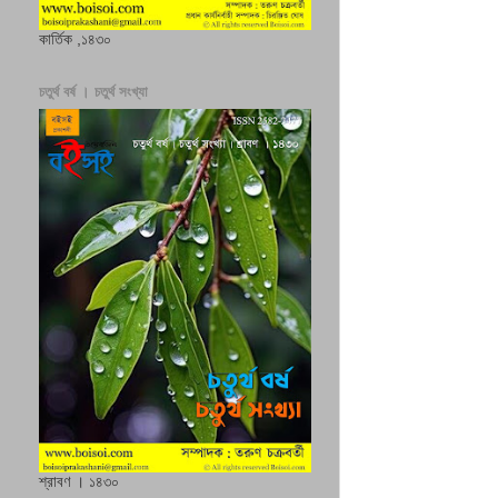
কার্তিক ,১৪৩০
চতুর্থ বর্ষ । চতুর্থ সংখ্যা
শ্রাবণ । ১৪৩০