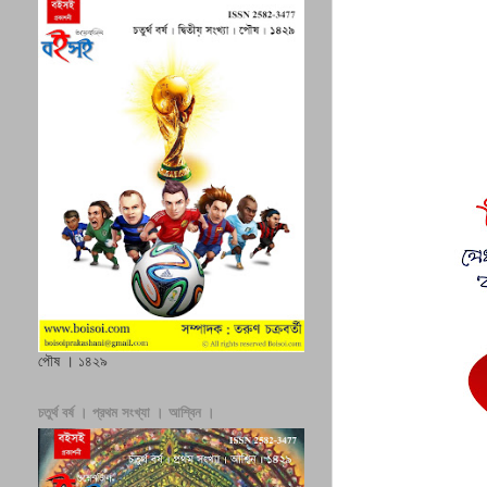
পৌষ । ১৪২৯
চতুর্থ বর্ষ । প্রথম সংখ্যা । আশ্বিন ।