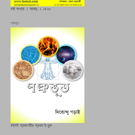
বর্ষা সংখ্যা । আষাঢ় । ১৪২৮
পঞ্চভূত
বইসই প্রকাশনীর প্রথম ই-বুক