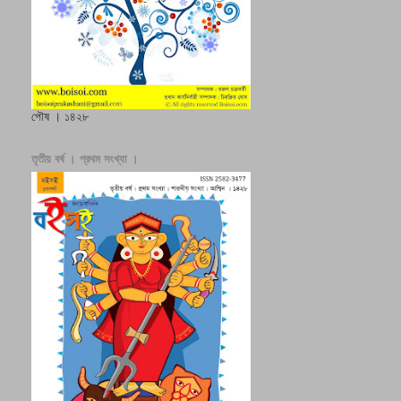
পৌষ । ১৪২৮
তৃতীয় বর্ষ । প্রথম সংখ্যা ।