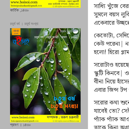
সাধ্যি খুঁজে 
কার্তিক ,১৪৩০
সুমলে বয়স লুক
একেবারে উচ্ছন্ন
চতুর্থ বর্ষ । চতুর্থ সংখ্যা
কেতোটা, সেদি
কেউ পরেনা| ন
হলো! হিরো গ্লা
সরোটাও হয়েছে
স্কুটি কিনবে|
বীনা নিয়ে হাঁ
এবার জিন্স টপ 
সরোর কথা শুনে
যাবেই তো? সেই
প্যাঁক প্যাঁক
শ্রাবণ । ১৪৩০
তাকে কিনা অগ্র