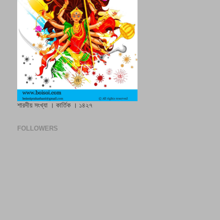
শারদীয় সংখ্যা । কার্তিক । ১৪২৭
FOLLOWERS