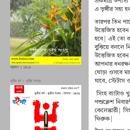
একমাত্র উপাস্
এ ভৃঙ্গীর সহ্য
তারপর তিন পা
উত্তেজিত হবেন
হবে| এই তো ক
বুঝিয়ে বললে নি
উত্তেজিত হবেন
আপনার ধনরক্ষ
শ্রাবণ । ১৪২৯
ঘোড়া ওসবে মাক
যাবে, স্টেটাস 
তৃতীয় বর্ষ । তৃতীয় সংখ্যা
সিংহ ব্যাটাও খ
পশুক্লেশ নিবা
কেলেঙ্কারী| স
ফিরুক|