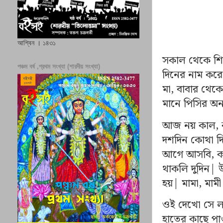
আশ্বিন । ১৪৩১
সকাল থেকে শিব
পঞ্চম বর্ষ ,প্রথম সংখ্যা (শারদীয় সংখ্যা)
দিনের নাম কর
মা, বাবার থেক
মানে পিসির অন
আজ নয় কাল, ক
দশদিন কোথা দি
আগে আসবি, কলক
থাকলি দুদিন|
হয়| মামা, মামী
ওই দেখো সে ল
হাতের কাছে পা