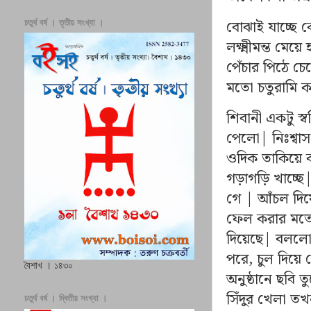
বোঝাই যাচ্ছে 
চতুর্থ বর্ষ । তৃতীয় সংখ্যা ।
লক্ষ্মীমন্ত মেয়
পেঁচার পিঠে চ
মতো চতুরামি 
শিবানী একটু স্ব
পেলো| নিঃশ্বা
ওদিক তাকিয়ে ক
গড়াগড়ি খাচ্ছে|
গে | আঁচল দিয়
ফেল করার মতো 
দিয়েছে| বললো
পরে, চুল দিয়ে
বৈশাখ । ১৪৩০
অনুষ্ঠানে ছবি 
সিঁদুর খেলা ত
চতুর্থ বর্ষ । দ্বিতীয় সংখ্যা ।