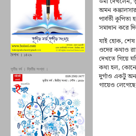
উমা দেখলেন, ভৃ
অমন কঙ্কালসার 
পার্বতী কূপিতা
সমাধান করে দি
যাই হোক, শেষ 
ওদের কথাও রাখ
বৈশাখ । ১৪২৯
দেখতে গিয়ে যদ
কথা হল, কোনো
তৃতীয় বর্ষ । দ্বিতীয় সংখ্যা ।
দুর্গাও একটু অ
গায়েও লেগেছে