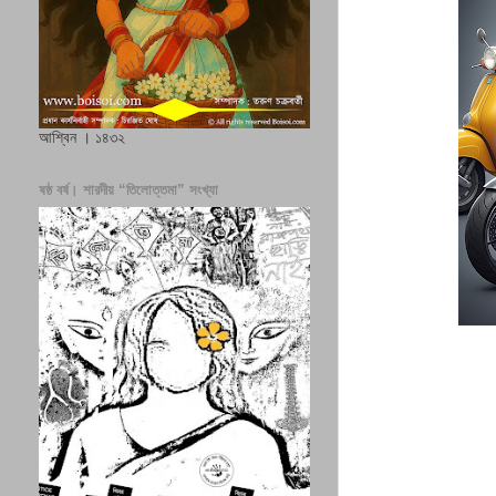
আশ্বিন । ১৪৩২
ষষ্ঠ বর্ষ। শারদীয় “তিলোত্তমা” সংখ্যা