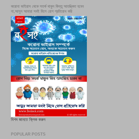
করোনা ভাইরাস থেকে সতর্ক থাকুন কিন্তু আতঙ্কিত হবেন
না,আসুন আমারা সবই মিলে রোগ প্রতিরোধ করি
বিশদ জানতে ক্লিক করুন
POPULAR POSTS