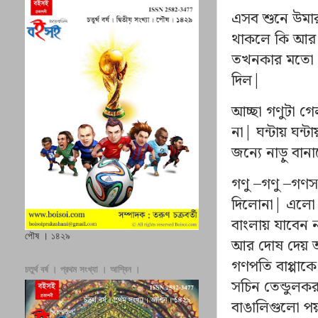
এসব শুনে উমার
থাকলে কি আর ছ
তখনকার মতো লক
দিল|
আচ্ছা গণুটা গ
না| ঘন্টায় ঘন্
জন্যে নাড়ু বান
গণু –গণু –গণস
দিলোনা| এলো 
বাংলায় যাবেন 
পৌষ । ১৪২৯
আর দোষ দেয় আমা
গণপতি বাপ্পাক
চতুর্থ বর্ষ । প্রথম সংখ্যা । আশ্বিন ।
সচিন তেন্ডুলকর
বাঙালিগুলো পয়