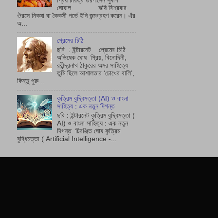
প্রিয় চরিত্র তরণীসেন সুদীপ
ঘোষাল ঋষি বিশ্রবার
ঔরসে নিকষা বা কৈকসী গর্ভে ইনি জন্মগ্রহণ করেন। এঁর
অ...
প্রেমের চিঠি
ছবি : ইন্টারনেট প্রেমের চিঠি
অভিষেক ঘোষ প্রিয়, বিনোদিনী,
রবীন্দ্রনাথ ঠাকুরের অমর সাহিত্যে
তুমি ছিলে আশালতার ‘চোখের বালি’,
কিন্তু পুরু...
কৃত্রিম বুদ্ধিমত্তা (AI) ও বাংলা
সাহিত্য : এক নতুন দিগন্ত
ছবি : ইন্টারনেট কৃত্রিম বুদ্ধিমত্তা (
AI) ও বাংলা সাহিত্য : এক নতুন
দিগন্ত চিরঞ্জিত ঘোষ কৃত্রিম
বুদ্ধিমত্তা ( Artificial Intelligence -...