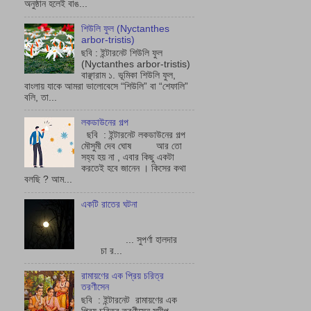
অনুষ্ঠান হলেই বাঙ...
শিউলি ফুল (Nyctanthes
arbor-tristis)
ছবি : ইন্টারনেট শিউলি ফুল
(Nyctanthes arbor-tristis)
বাঞ্ছারাম ১. ভূমিকা শিউলি ফুল,
বাংলায় যাকে আমরা ভালোবেসে “শিউলি” বা “শেফালি”
বলি, তা...
লকডাউনের গল্প
ছবি : ইন্টারনেট লকডাউনের গল্প
মৌসুমী দেব ঘোষ আর তো
সহ্য হয় না , এবার কিছু একটা
করতেই হবে জানেন । কিসের কথা
বলছি ? আম...
একটি রাতের ঘটনা
... সুপর্ণা হালদার
চা র...
রামায়ণের এক প্রিয় চরিত্র
তরণীসেন
ছবি : ইন্টারনেট রামায়ণের এক