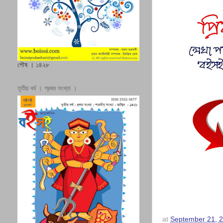
পৌষ । ১৪২৮
তৃতীয় বর্ষ । প্রথম সংখ্যা ।
at
September 21, 