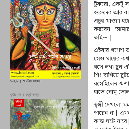
টুকরো, একটু সন
গুরুদেব আর বাং
প্রচুর খাওয়া হ
করবেন| আমার 
তাই-- |
এইবার গণেশ জন
সেও মায়ের কথ
বসে লম্বা চুল 
শিং বাগিয়ে ছু
১৪২৯ । শারদীয় সংখ্যা
বসেছিলেন শ্মশা
হাতে বোম্ ভোল
তৃতীয় বর্ষ । চতুর্থ সংখ্যা
ভৃঙ্গী দেখলো ম
পারেন না| এখন
কান্ড ঘটে যাব