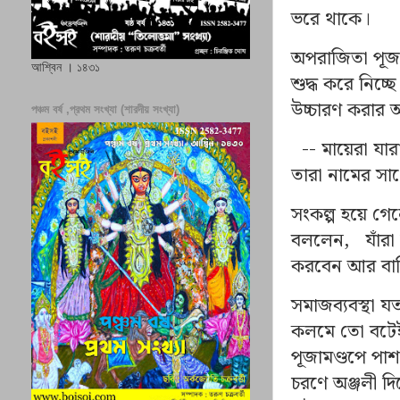
ভরে থাকে।
অপরাজিতা পূজা স
আশ্বিন । ১৪৩১
শুদ্ধ করে নিচ্ছ
উচ্চারণ করার 
পঞ্চম বর্ষ ,প্রথম সংখ্যা (শারদীয় সংখ্যা)
--
মায়েরা যার
তারা নামের সা
সংকল্প হয়ে গেল
বললেন
,
যাঁরা
করবেন আর বা
সমাজব্যবস্থা য
কলমে তো বটে
পূজামণ্ডপে পাশ
চরণে অঞ্জলী দিত