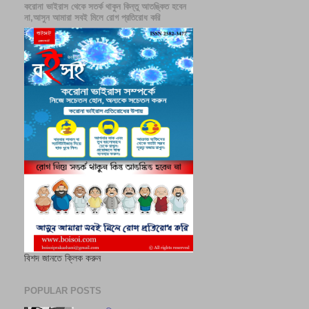
করোনা ভাইরাস থেকে সতর্ক থাকুন কিন্তু আতঙ্কিত হবেন
না,আসুন আমারা সবই মিলে রোগ প্রতিরোধ করি
বিশদ জানতে ক্লিক করুন
POPULAR POSTS