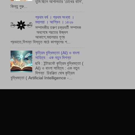
তুমি ছিলে আশালতার ‘চোখের বালি’,
কিন্তু পুরু...
প্রথম বর্ষ । প্রথম সংখ্যা ।
মহালয়া । আশ্বিন । ১৪২৬
সম্পাদকীয় তরুণ চক্রবর্তী সম্পাদক
অবশেষে শরতের উজ্বল
আকাশে,মহালয়ার পূণ্য
প্রভাতে,দিগন্ত বিস্তৃত মাঠে কাশফুলের শ...
কৃত্রিম বুদ্ধিমত্তা (AI) ও বাংলা
সাহিত্য : এক নতুন দিগন্ত
ছবি : ইন্টারনেট কৃত্রিম বুদ্ধিমত্তা (
AI) ও বাংলা সাহিত্য : এক নতুন
দিগন্ত চিরঞ্জিত ঘোষ কৃত্রিম
বুদ্ধিমত্তা ( Artificial Intelligence -...
CLICK HER