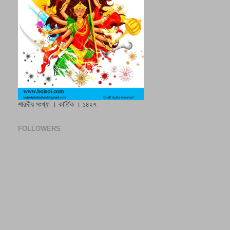
শারদীয় সংখ্যা । কার্তিক । ১৪২৭
FOLLOWERS