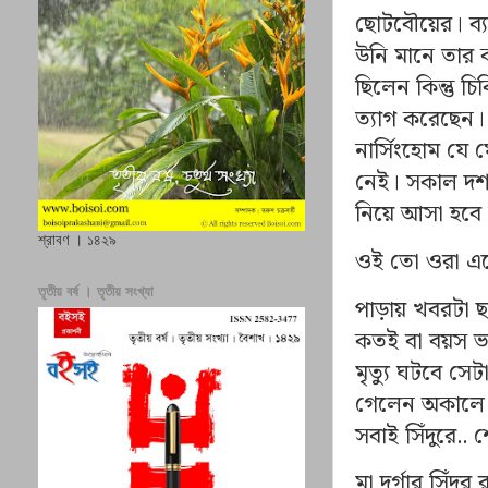
ছোটবৌয়ের। ব্
উনি মানে তার ক
ছিলেন কিন্তু চ
ত্যাগ করেছেন।
নার্সিংহোম যে
নেই। সকাল দশট
নিয়ে আসা হবে
শ্রাবণ । ১৪২৯
ওই তো ওরা এল
তৃতীয় বর্ষ । তৃতীয় সংখ্যা
পাড়ায় খবরটা ছ
কতই বা বয়স ভ
মৃত্যু ঘটবে সে
গেলেন অকালে। স
সবাই সিঁদুরে..
মা দুর্গার সিঁ