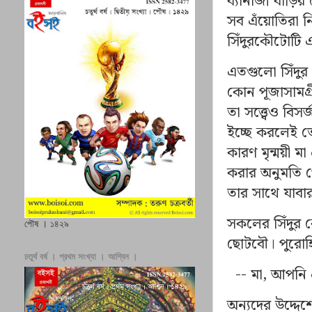
ব্যানার্জী বাড়
সব এঁয়োতিরা 
সিঁদুরকৌটোটি এ
এতগুলো সিঁদুর
কোন পূজাসামগ্র
তা সত্ত্বেও বি
ইচ্ছে করলেই 
কারণ মৃন্ময়ী মা
করার অনুমতি 
তার সাথে যাবা
সকলের সিঁদুর ক
পৌষ । ১৪২৯
ছোটবৌ। পুরোহ
চতুর্থ বর্ষ । প্রথম সংখ্যা । আশ্বিন ।
--
মা
,
আপনি প
অন্যদের উদ্দে