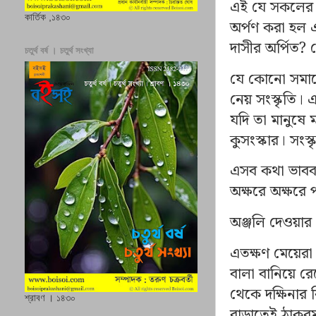
এই যে সকলের প
কার্তিক ,১৪৩০
অর্পণ করা হল 
দাসীর অর্পিত
?
চতুর্থ বর্ষ । চতুর্থ সংখ্যা
যে কোনো সমাজে
নেয় সংস্কৃতি। 
যদি তা মানুষে
কুসংস্কার। সংস
এসব কথা ভাবব
অক্ষরে অক্ষরে
অঞ্জলি দেওয়ার
এতক্ষণ মেয়েরা
বালা বানিয়ে র
থেকে দক্ষিনার
শ্রাবণ । ১৪৩০
বাড়াতেই ঠাকু