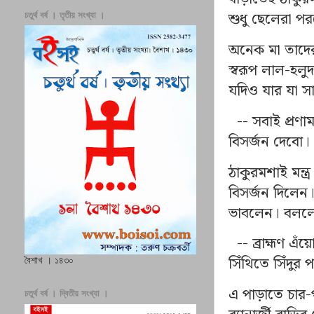
শুধু ছেলেরা প
চতুর্থ বর্ষ । তৃতীয় সংখ্যা ।
অনেক মা তাদের
স্বরূপ লাল-হলু
যদিও যার যা সা
--
সবাই প্রণা
বিসর্জন দেবো।
ঠাকুরমশাই মন্ত
বিসর্জন দিলেন।
ভাবলেন। বলল
--
ব্রাহ্মণ 
সিঁথিতে সিঁদুর
বৈশাখ । ১৪৩০
এ পাড়াতে চার-
চতুর্থ বর্ষ । দ্বিতীয় সংখ্যা ।