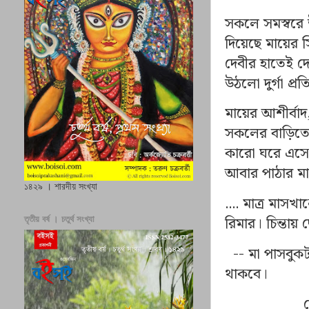
সকলে সমস্বরে উ
দিয়েছে মায়ের 
দেবীর হাতেই দ
উঠলো দুর্গা প্
মায়ের আশীর্বাদ
সকলের বাড়িতে
কারো ঘরে এসে
আবার পাঠার 
১৪২৯ । শারদীয় সংখ্যা
....
মাত্র মাস
রিমার। চিন্তা
তৃতীয় বর্ষ । চতুর্থ সংখ্যা
--
মা পাসবুক
থাকবে।