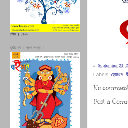
পৌষ । ১৪২৮
তৃতীয় বর্ষ । প্রথম সংখ্যা ।
at
September 21, 
Labels:
ছোটগল্প
,
র
No comment
Post a Com