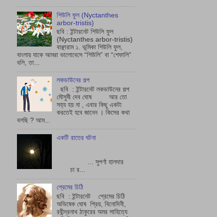
শিউলি ফুল (Nyctanthes
arbor-tristis)
ছবি : ইন্টারনেট শিউলি ফুল
(Nyctanthes arbor-tristis)
বাঞ্ছারাম ১. ভূমিকা শিউলি ফুল,
বাংলায় যাকে আমরা ভালোবেসে “শিউলি” বা “শেফালি”
বলি, তা...
লকডাউনের গল্প
ছবি : ইন্টারনেট লকডাউনের গল্প
মৌসুমী দেব ঘোষ আর তো
সহ্য হয় না , এবার কিছু একটা
করতেই হবে জানেন । কিসের কথা
বলছি ? আম...
একটি রাতের ঘটনা
... সুপর্ণা হালদার
চা র...
প্রেমের চিঠি
ছবি : ইন্টারনেট প্রেমের চিঠি
অভিষেক ঘোষ প্রিয়, বিনোদিনী,
রবীন্দ্রনাথ ঠাকুরের অমর সাহিত্যে