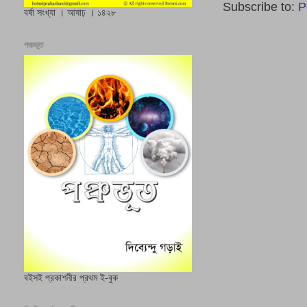
Subscribe to:
P
বর্ষা সংখ্যা । আষাঢ় । ১৪২৮
পঞ্চভূত
বইসই প্রকাশনীর প্রথম ই-বুক