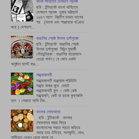
বাংলা সাহিত্যে দেশভাগ প্রসঙ্গ
ছবি : ইন্টারনেট বাংলা সাহিত্যে
দেশভাগ প্রসঙ্গ তুষার ভট্টাচাৰ্য
১৯৪৭ সালে ব্রিটিশ ভারত ভাগের
পর (বাংলা এবং পাঞ্জাবকে খণ্ডিত
করে ) দেশভাগ...
বাঙালির শ্রেষ্ঠ উৎসব দুর্গাপুজো
ছবি : ইন্টারনেট বাঙালির শ্রেষ্ঠ
উৎসব দুর্গাপুজো মিঠুন মুখার্জী
গৌরচন্দ্রিকা : বাঙালির বারোমাসে
তেরো পার্বণ। যে কোন একটা
অনুষ্ঠান হলেই বাঙ...
সন্ধ্যামালতী
সন্ধ্যামালতী বাঞ্ছারাম পরিচিতি
সন্ধ্যা নামার মুখে ফোটে
সন্ধ্যামালতী ফুল । কেউ কেউ
সন্ধ্যামণি, কেউ বা ডাকে কৃষ্ণকলি
বলে । পেরুতে আদি নিব...
বাংলার লোকখাদ্য
ছবি : ইন্টারনেট বাংলার
লোকখাদ্য মহুয়া মিত্র
বাংলাদেশের পরতে পরতে জড়িয়ে
আছে তার ঐতিহ্য, সংস্কৃতি, বোধ,
শালীনতা যেখান থেকে বাংলা পে...