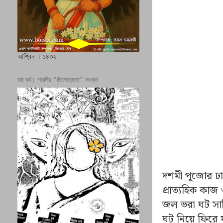
আশ্বিন । ১৪৩২
ষষ্ঠ বর্ষ। শারদীয় “তিলোত্তমা” সংখ্যা
দশমী পূজোর ঢা
প্রাত্যহিক কাজ
জল ভরা ঘট সাজ
ঘট নিয়ে ফিরে 