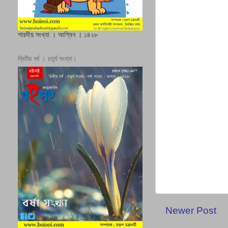
শারদীয় সংখ্যা । আশ্বিন । ১৪২৮
দ্বিতীয় বর্ষ । চতুর্থ সংখ্যা।
Newer Post