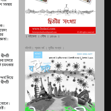
 সমন্বয়
ীক।
য়েদং
নার
। বইমেলা । পৌষ । ১৪২৬ ।
জ্ঞতা।
বইসই। প্রথম বর্ষ । তৃতীয় সংখ্যা ।
দ্বীপটি
ের চাদরে
টি চমৎকার
দর্য দিয়ে
্বীপটি
ে তোলে।
ষ্ট।