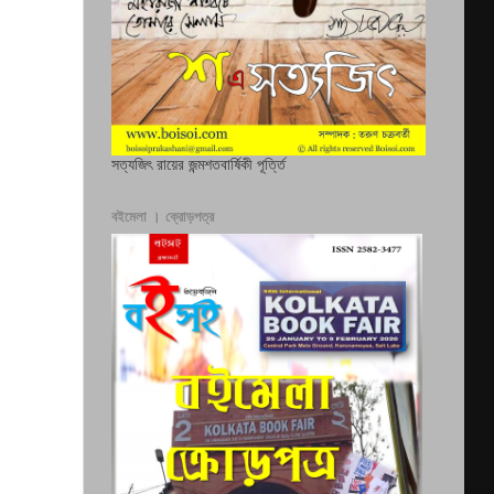
সত্যজিৎ রায়ের জন্মশতবার্ষিকী পূর্ত্তি
বইমেলা । ক্রোড়পত্র