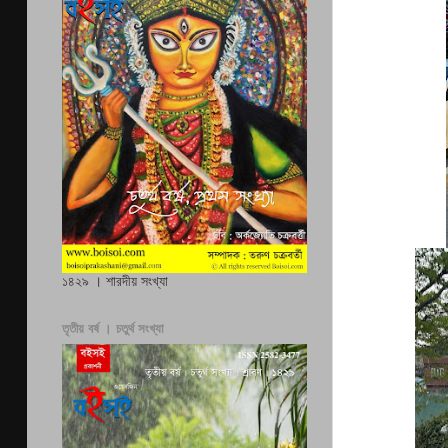
১৪২৯ । শারদীয় সংখ্যা
তৃতীয় বর্ষ । চতুর্থ সংখ্যা