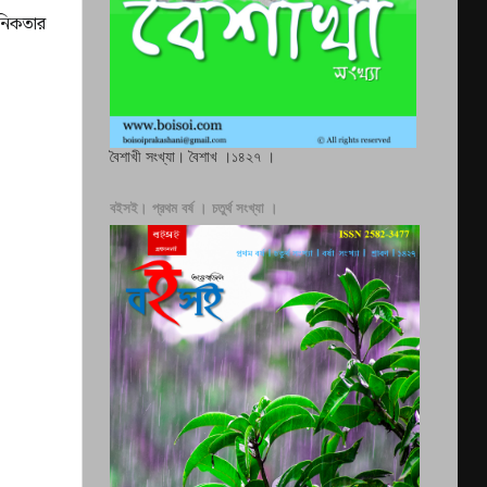
ুনিকতার
বৈশাখী সংখ্যা। বৈশাখ ।১৪২৭ ।
বইসই। প্রথম বর্ষ । চতুর্থ সংখ্যা ।