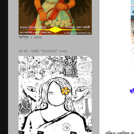
আশ্বিন । ১৪৩২
ষষ্ঠ বর্ষ। শারদীয় “তিলোত্তমা” সংখ্যা
দক
দক্ষিণ কোরিয়া ত