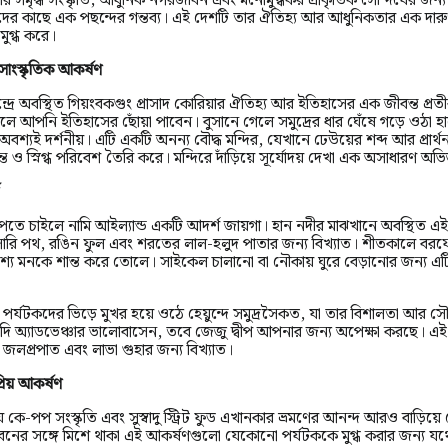
রেমীদের কাছে এক পছন্দের গন্তব্য। এই দেশটি তার ঐতিহ্য আর আধুনিকতার এক দারুণ
মুগ্ধ করে।
াংস্কৃতিক আকর্ষণ
্দ্রে অবস্থিত গিয়ংবকগুং প্রাসাদ কোরিয়ার ঐতিহ্য আর ইতিহাসের এক জীবন্ত প্রত
ালে আপনি ইতিহাসের ছোঁয়া পাবেন। বুসানে গেলে সমুদ্রের ধার ঘেঁষে গড়ে ওঠা হা
 অবশ্যই দর্শনীয়। এটি একটি অনন্য বৌদ্ধ মন্দির, যেখানে ঢেউয়ের শব্দ আর প্রার্থ
ন্ত ও স্নিগ্ধ পরিবেশ তৈরি করে। মন্দিরে দাঁড়িয়ে সূর্যোদয় দেখা এক অসাধারণ অভি
্য পেতে চাইলে নামি আইল্যান্ড একটি আদর্শ জায়গা। হান নদীর মাঝখানে অবস্থিত এই 
-সারি পথ, রঙিন ফুল এবং শরতের লাল-হলুদ পাতার জন্য বিখ্যাত। শীতকালে বরফ
ৃশ্য মনকে শান্ত করে তোলে। সাইকেল চালানো বা নৌকায় ঘুরে বেড়ানোর জন্য এ
লে পর্যটকদের ভিড়ে মুখর হয়ে ওঠে হেয়ুন্দে সমুদ্রসৈকত, যা তার বিশালতা আর সৌন্
দি অ্যাডভেঞ্চার ভালোবাসেন, তবে জেজু দ্বীপ আপনার জন্য অপেক্ষা করছে। এই দ
, জলপ্রপাত এবং লাভা গুহার জন্য বিখ্যাত।
িয় আকর্ষণ
য় কে-পপ সংস্কৃতি এবং সুস্বাদু স্ট্রিট ফুড এখানকার ভ্রমণের আনন্দ আরও বাড়িয়
ের সঙ্গে মিশে থাকা এই আকর্ষণগুলো যেকোনো পর্যটককে মুগ্ধ করার জন্য যথে