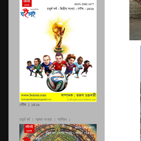
পৌষ । ১৪২৯
চতুর্থ বর্ষ । প্রথম সংখ্যা । আশ্বিন ।