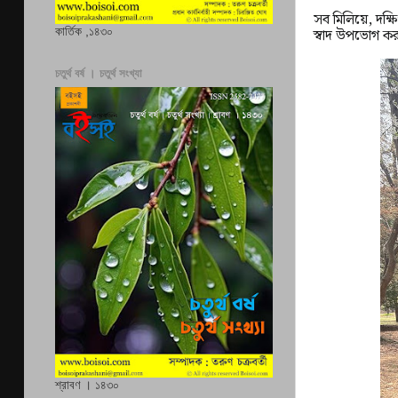
সব মিলিয়ে, দক
কার্তিক ,১৪৩০
স্বাদ উপভোগ ক
চতুর্থ বর্ষ । চতুর্থ সংখ্যা
শ্রাবণ । ১৪৩০