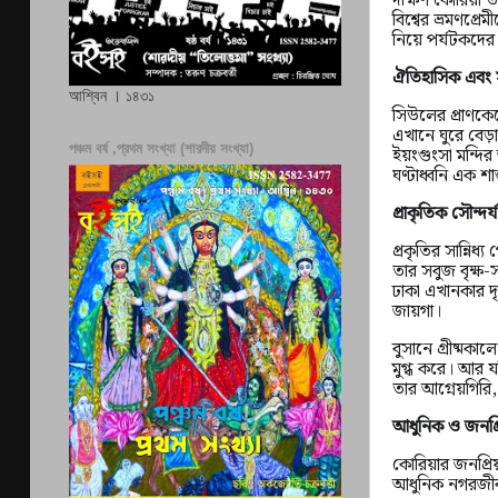
বিশ্বের ভ্রমণপ্
নিয়ে পর্যটকদের 
ঐতিহাসিক এবং স
আশ্বিন । ১৪৩১
সিউলের প্রাণকেন
এখানে ঘুরে বেড়
পঞ্চম বর্ষ ,প্রথম সংখ্যা (শারদীয় সংখ্যা)
ইয়ংগুংসা মন্দির
ঘণ্টাধ্বনি এক শা
প্রাকৃতিক সৌন্দর্য
প্রকৃতির সান্নিধ
তার সবুজ বৃক্ষ
ঢাকা এখানকার দ
জায়গা।
বুসানে গ্রীষ্মকা
মুগ্ধ করে। আর য
তার আগ্নেয়গিরি
আধুনিক ও জনপ্র
কোরিয়ার জনপ্রি
আধুনিক নগরজীবন