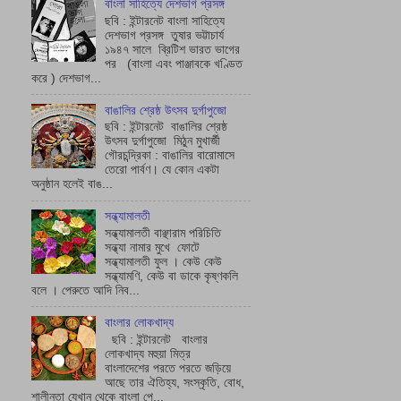
বাংলা সাহিত্যে দেশভাগ প্রসঙ্গ
ছবি : ইন্টারনেট বাংলা সাহিত্যে
দেশভাগ প্রসঙ্গ তুষার ভট্টাচাৰ্য
১৯৪৭ সালে ব্রিটিশ ভারত ভাগের
পর (বাংলা এবং পাঞ্জাবকে খণ্ডিত
করে ) দেশভাগ...
বাঙালির শ্রেষ্ঠ উৎসব দুর্গাপুজো
ছবি : ইন্টারনেট বাঙালির শ্রেষ্ঠ
উৎসব দুর্গাপুজো মিঠুন মুখার্জী
গৌরচন্দ্রিকা : বাঙালির বারোমাসে
তেরো পার্বণ। যে কোন একটা
অনুষ্ঠান হলেই বাঙ...
সন্ধ্যামালতী
সন্ধ্যামালতী বাঞ্ছারাম পরিচিতি
সন্ধ্যা নামার মুখে ফোটে
সন্ধ্যামালতী ফুল । কেউ কেউ
সন্ধ্যামণি, কেউ বা ডাকে কৃষ্ণকলি
বলে । পেরুতে আদি নিব...
বাংলার লোকখাদ্য
ছবি : ইন্টারনেট বাংলার
লোকখাদ্য মহুয়া মিত্র
বাংলাদেশের পরতে পরতে জড়িয়ে
আছে তার ঐতিহ্য, সংস্কৃতি, বোধ,
শালীনতা যেখান থেকে বাংলা পে...