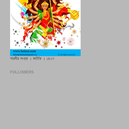
শারদীয় সংখ্যা । কার্তিক । ১৪২৭
FOLLOWERS