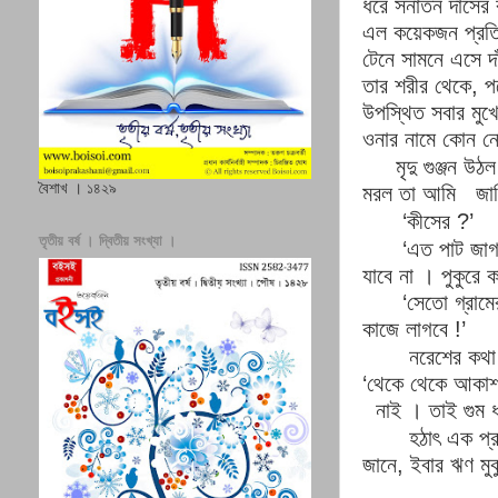
ধরে সনাতন দাসের 
এল কয়েকজন প্রত
টেনে সামনে এসে দ
তার শরীর থেকে
,
প
উপস্থিত সবার মু
ওনার নামে কোন নো
মৃদু গুঞ্জন 
বৈশাখ । ১৪২৯
মরল তা আমি
জা
‘
কীসের
?’
তৃতীয় বর্ষ । দ্বিতীয় সংখ্যা ।
‘
এত পাট জাগ
যাবে না
।
পুকুরে 
‘
সেতো গ্রাম
কাজে লাগবে
!’
নরেশের কথা
‘
থেকে থেকে আকাশ
নাই
।
তাই
গুম
হঠাৎ এক প্
জানে
,
ইবার ঋণ মু