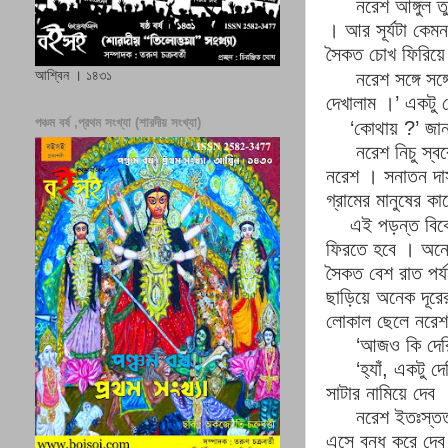
নরেশ আঙ্গুল ত
।
আর সূর্যটা কেম
সৈকত চোখ ফিরিয়ে
আশ্বিন । ১৪৩১
নরেশ সঙ্গে সঙ্
দেখালাম
।’
একটু 
পঞ্চম বর্ষ ,প্রথম সংখ্যা (শারদীয় সংখ্যা)
‘
কোথায়
?’
জা
নরেশ নিচু স্ব
নরেশ
।
সনাতন দা
গ্রামের মানুষের ক
এই পড়ন্ত বিক
ফিরতে হবে
।
অনে
সৈকত বেশ রাত পর্
ছাড়িয়ে অনেক দূরের 
লোকাল ছেলে নরেশ
‘
আজও কি দেরি
‘
হ‍্যাঁ
,
একটু দ
সাটার নামিয়ে দেব
নরেশ ইতঃস্ত
এসে বন্ধ করে দেব