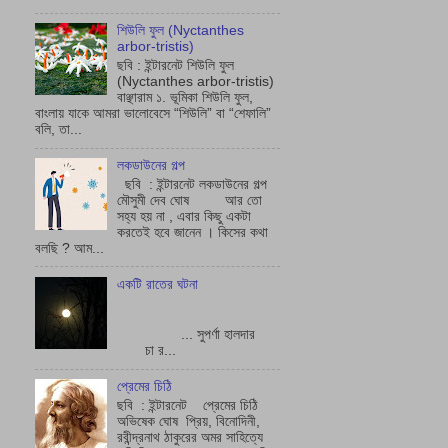
শিউলি ফুল (Nyctanthes
arbor-tristis)
ছবি : ইন্টারনেট শিউলি ফুল
(Nyctanthes arbor-tristis)
বাঞ্ছারাম ১. ভূমিকা শিউলি ফুল,
বাংলায় যাকে আমরা ভালোবেসে “শিউলি” বা “শেফালি”
বলি, তা...
লকডাউনের গল্প
ছবি : ইন্টারনেট লকডাউনের গল্প
মৌসুমী দেব ঘোষ আর তো
সহ্য হয় না , এবার কিছু একটা
করতেই হবে জানেন । কিসের কথা
বলছি ? আম...
একটি রাতের ঘটনা
... সুপর্ণা হালদার
চা র...
প্রেমের চিঠি
ছবি : ইন্টারনেট প্রেমের চিঠি
অভিষেক ঘোষ প্রিয়, বিনোদিনী,
রবীন্দ্রনাথ ঠাকুরের অমর সাহিত্যে