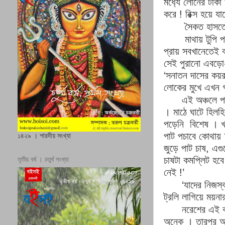
মধ‍্যে লোনের টাক
করে
!
রিক্স হয়ে যা
সৈকত হাসত
মাথায় টুপি
প্রায় সবখানেতেই 
সেই পুরানো এবড়
‘
সনাতন দাসের কয়র
লোকের মুখে এখন গ
এই অঞ্চলে পাট
।
মাঠে ঘাটে হিলহি
পড়েনি
বিশেষ
।
পাট পচাবে কোথায়
১৪২৯ । শারদীয় সংখ্যা
জুড়ে পাট চাষ
,
এগু
চাষটা কমপ্লিট হবে
তৃতীয় বর্ষ । চতুর্থ সংখ্যা
নেই
!’
‘
যাদের নিজস্ব
ট্রলি লাগিয়ে ময়ন
নরেশের এই ক
অনেক
।
তারপর আ