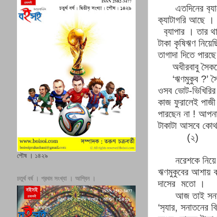
এতদিনের ব‍্য
ক‍্যাটাগরি আছে
।
ব‍্যাপার
।
তার থা
টাকা কৃষিঋণ নিয়ে
তাগাদা দিতে পারছ
অধীরবাবু সৈক
‘
ঋণমুকুব
?’
স
ওসব ভোট
-
ভিখিরির
কাজ ফুরালেই পাজ
পারছেন না
!
আপনার
টাকাটা আসবে কোথ
(
২
)
পৌষ । ১৪২৯
নরেশকে নিয়
ঋণমুকুবের আশায় ব
চতুর্থ বর্ষ । প্রথম সংখ্যা । আশ্বিন ।
দাসের
মতো
।
আজ তাই সনাত
‘
স‍্যার
,
সনাতনের ব