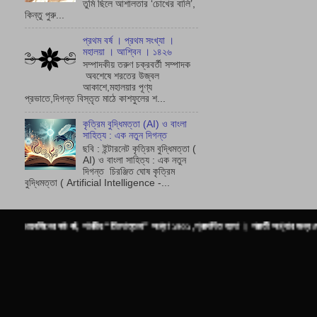
তুমি ছিলে আশালতার ‘চোখের বালি’,
কিন্তু পুরু...
প্রথম বর্ষ । প্রথম সংখ্যা ।
মহালয়া । আশ্বিন । ১৪২৬
সম্পাদকীয় তরুণ চক্রবর্তী সম্পাদক
অবশেষে শরতের উজ্বল
আকাশে,মহালয়ার পূণ্য
প্রভাতে,দিগন্ত বিস্তৃত মাঠে কাশফুলের শ...
কৃত্রিম বুদ্ধিমত্তা (AI) ও বাংলা
সাহিত্য : এক নতুন দিগন্ত
ছবি : ইন্টারনেট কৃত্রিম বুদ্ধিমত্তা (
AI) ও বাংলা সাহিত্য : এক নতুন
দিগন্ত চিরঞ্জিত ঘোষ কৃত্রিম
বুদ্ধিমত্তা ( Artificial Intelligence -...
ষষ্ঠ বর্ষ, শারদীয় “তিলোত্তমা” সংখ্যা ১৪৩১ ,প্রকাশিত হলো । পরবর্তী সংখ্যার জন্য লেখা