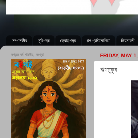
সম্পাদকীয়
সূচিপত্র
ক্রোড়পত্র
গল্প প্রতিযোগিতা
নিয়মাবলী
সপ্তম বর্ষ,শারদীয়, সংখ্যা
FRIDAY, MAY 1,
ঋণমুকুব