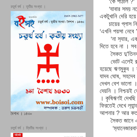
‘
কে পাঠাল
?’
চতুর্থ বর্ষ । তৃতীয় সংখ্যা ।
‘
যাবার সময় ন
একটুখানি দেরি হয়
চায়ের গ্লাস ন
‘
এখনি পয়সা নেবে
‘
না স‍্যার
,
এক
দিতে হবে না
।
সব
সৈকত দু
’
তিনব
ভোট এলেই র
হয়েছে ঋণমুকুব
।
যাদব ঘোষ
,
সহদেব
দেখল বেশ ভালো
দেয়নি
।
নিশ্চয়ই 
।
কৃষিঋণই দেখছি 
ফিরতেই দেখে ল‍্যা
আপনার
?
আর কত খ
বৈশাখ । ১৪৩০
সৈকত জানে 
‘
ম‍্যানেজারবাব
চতুর্থ বর্ষ । দ্বিতীয় সংখ্যা ।