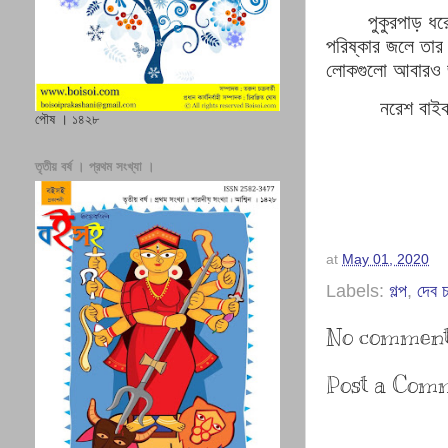
পুকুরপাড় ধ
পরিষ্কার জলে তার
লোকগুলো আবারও 
নরেশ বাইক
পৌষ । ১৪২৮
তৃতীয় বর্ষ । প্রথম সংখ্যা ।
at
May 01, 2020
Labels:
গল্প
,
দেব চ
No comment
Post a Com