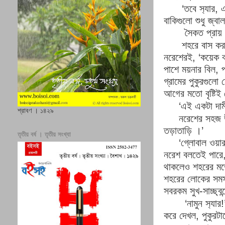
‘
তবে স‍্যার
,
এ
বাকিগুলো শুধু জ্ব
সৈকত প্রায়
শহরে বাস করা
নরেশেরই
,
‘
কয়েক ব
পাশে ময়নার বিল
,
প
গ্রামের পুকুরগুলো
আগের মতো বৃষ্টিই
‘
এই একটা দা
শ্রাবণ । ১৪২৯
নরেশের সহজ 
তড়াতাড়ি
।’
তৃতীয় বর্ষ । তৃতীয় সংখ্যা
‘
গ্লোবাল ওয়ার
নরেশ বলতেই পারে
থাকলেও শহরের মত
শহরের লোকের সমস
সবরকম সুখ
-
সাচ্ছ্
‘
নামুন স‍্যার
!
করে দেখল
,
পুকুরট