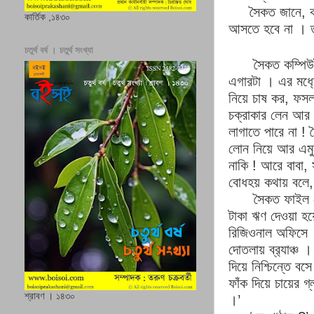
সৈকত জানে
,
কার্তিক ,১৪৩০
আসতে হবে না
।
চতুর্থ বর্ষ । চতুর্থ সংখ্যা
সৈকত কম্পিউ
এগারটা
।
এর মধ‍
নিয়ে চাষ কর
,
ফসল
চক্রাকার লেন আর
লাগাতে পারে না
!
লোন নিয়ে আর এমু
নাকি
!
আরে বাবা
,
বোধহয় কথায় বলে
সৈকত ফাইল
টাকা ঋণ দেওয়া হয়
রিজিওনাল অফিসে
দোতলায় ব্র‍্যাঞ্চ
।
দিয়ে নিশ্চিন্তে 
ফাঁক দিয়ে চায়ের গ্
শ্রাবণ । ১৪৩০
।’