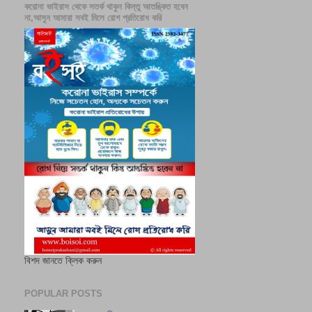
করোনা ভাইরাস থেকে সতর্ক থাকুন কিন্তু আতঙ্কিত হবেন
না,আসুন আমারা সবই মিলে রোগ প্রতিরোধ করি
বিশদ জানতে ক্লিক করুন
POPULAR POSTS