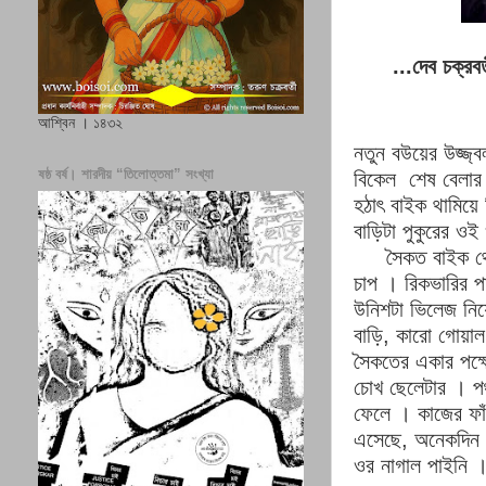
...দেব চক্রবর্
আশ্বিন । ১৪৩২
নতুন বউয়ের উজ্জ্ব
ষষ্ঠ বর্ষ। শারদীয় “তিলোত্তমা” সংখ্যা
বিকেল
শেষ বেলা
হঠাৎ বাইক থামিয়ে
বাড়িটা পুকুরের ও
সৈকত বাইক থে
চাপ
।
রিকভারির পা
উনিশটা ভিলেজ নিয়ে 
বাড়ি
,
কারো গোয়াল 
সৈকতের একার পক্
চোখ ছেলেটার
।
প
ফেলে
।
কাজের ফা
এসেছে
,
অনেকদিন 
ওর নাগাল পাইনি