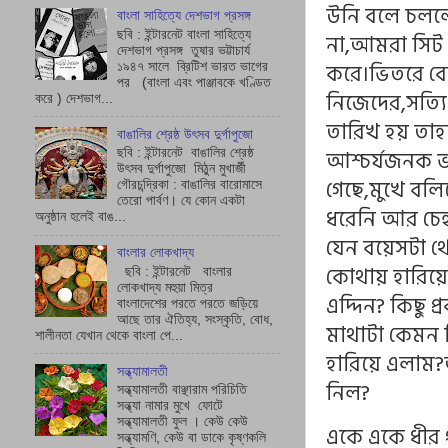
উনি বলে চললে
বাংলা সাহিত্যে দেশভাগ প্রসঙ্গ
ছবি : ইন্টারনেট বাংলা সাহিত্যে
না,আমরা সিট 
দেশভাগ প্রসঙ্গ তুষার ভট্টাচাৰ্য
করে।ভিতরে ব
১৯৪৭ সালে ব্রিটিশ ভারত ভাগের
পর (বাংলা এবং পাঞ্জাবকে খণ্ডিত
নিজেদের,সত্যি
করে ) দেশভাগ...
তারিখ হয় তাহল
বাঙালির শ্রেষ্ঠ উৎসব দুর্গাপুজো
আশ্চর্যজনক ভ
ছবি : ইন্টারনেট বাঙালির শ্রেষ্ঠ
উৎসব দুর্গাপুজো মিঠুন মুখার্জী
গেছে,মুখে বল
গৌরচন্দ্রিকা : বাঙালির বারোমাসে
তেরো পার্বণ। যে কোন একটা
ধরেনি আর চেহা
অনুষ্ঠান হলেই বাঙ...
যেন বয়েসটা 
বাংলার লোকখাদ্য
কোথায় হারিয়
ছবি : ইন্টারনেট বাংলার
লোকখাদ্য মহুয়া মিত্র
এদ্দিন? কিছু 
বাংলাদেশের পরতে পরতে জড়িয়ে
আছে তার ঐতিহ্য, সংস্কৃতি, বোধ,
মাথাটা কেমন
শালীনতা যেখান থেকে বাংলা পে...
হারিয়ে এলাম?আ
সন্ধ্যামালতী
নিল?
সন্ধ্যামালতী বাঞ্ছারাম পরিচিতি
সন্ধ্যা নামার মুখে ফোটে
সন্ধ্যামালতী ফুল । কেউ কেউ
একে একে ধীর
সন্ধ্যামণি, কেউ বা ডাকে কৃষ্ণকলি