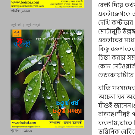
বেল্ট দিয়ে ত
কার্তিক ,১৪৩০
একই।ক্রেগকে 
দেখি কপ্টারের
চতুর্থ বর্ষ । চতুর্থ সংখ্যা
মোটামুটি উল্লম
একহাতের মধ্য
কিছু রক্তপাতে
চিন্তা করার 
কোন নেটওয়ার্ক
হেডকোয়ার্টারে
বাকি সদস্যদ
অচেনা ঘন অরণ
যীশুই জানেন।এ
বাড়ছে।শীঘ্রই 
করলাম,তাতে ক
ডমিনিক বেরিয়
শ্রাবণ । ১৪৩০