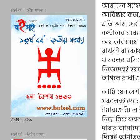
আমাদের সন্দে
চতুর্থ বর্ষ । তৃতীয় সংখ্যা ।
আবিষ্কার করে,
এডি আমাদের 
কপ্টারের মধ্য
অন্ধকার নেমে 
রাখবই বা কোথ
থাকলেও যদি ত
নিজেদেরই হয়তো
আগলে রাখা এক
আমি যেন বেশ 
সকলেরই পেটে দু
ইমারজেন্সি 
নিয়ে ঠিক করল
বৈশাখ । ১৪৩০
দাবার আমাদের 
চতুর্থ বর্ষ । দ্বিতীয় সংখ্যা ।
দিয়েই আপাতত প