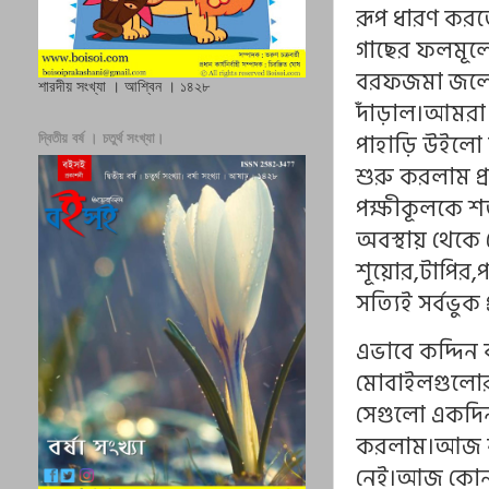
রূপ ধারণ করত
গাছের ফলমূলের
বরফজমা জলে ন
শারদীয় সংখ্যা । আশ্বিন । ১৪২৮
দাঁড়াল।আমরা 
পাহাড়ি উইলো 
দ্বিতীয় বর্ষ । চতুর্থ সংখ্যা।
শুরু করলাম প
পক্ষীকূলকে শ
অবস্থায় থেকে 
শূয়োর,টাপির,প
সত্যিই সর্বভুক প
এভাবে কদ্দিন
মোবাইলগুলোর ব
সেগুলো একদিন 
করলাম।আজ কতদ
নেই।আজ কোন 