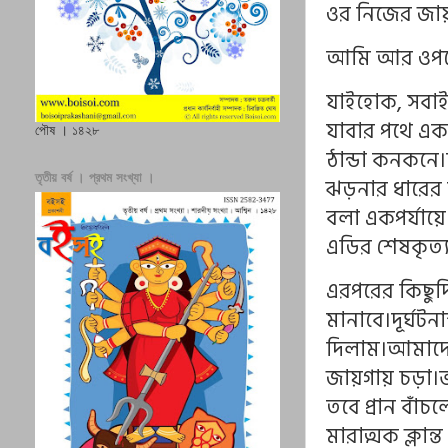
ওর নিজের জা
আমি আর ওপরে
যাইহোক, সবাই
যাবার পথে এক
পৌষ । ১৪২৮
ঠান্ডা কনকনে
তৃতীয় বর্ষ । প্রথম সংখ্যা ।
ঝড়নার ধারের 
বলা একপর্যায়ে
এডির শেষকৃত্য
এরপরের কিছুদি
মানাবে।দূর্ঘট
দিলাম।আমাদের
জায়গায় চড়া।ভা
তবে প্রান বাঁ
মারাত্মক ক্লা