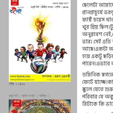
ছেলেটা আমাদ
প্রানপ্রাচূর্
ফার্স্ট চয়েস 
খুব প্রিয় ছিল
অনুপ্রবেশ নে
ভার। সেই এডি
আছে।একটা আলো
হয়ে একটু ছড়িয়
পারেন।এভাবে ব
ডমিনিক স্বগতো
ফেটে যাচ্ছে।
পৌষ । ১৪২৯
স্কুলে যেতে শ
পরিবার যে অকু
চতুর্থ বর্ষ । প্রথম সংখ্যা । আশ্বিন ।
রিটাকে কি ভাব