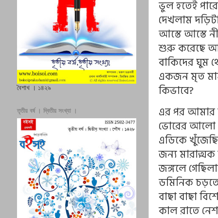
ভুল হতেই পারে
দেখলাম দড়িটা 
আস্তে আস্তে 
শুরু করেছে আ
বাকিদের ঘুম 
একজন মৃত মান
কিভাবে?
বৈশাখ । ১৪২৯
এর পর আমার মধ
তৃতীয় বর্ষ । দ্বিতীয় সংখ্যা ।
ভোরের আলো না
এডিকে খুঁজেছি
জন্য মারাত্মক
জঙ্গলে গেছিল
ডমিনিক চড়তে 
বাছা বাছা বি
কাল রাতে নেশ