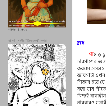
আশ্বিন । ১৪৩২
ষষ্ঠ বর্ষ। শারদীয় “তিলোত্তমা” সংখ্যা
রায়
পা
হাড় চ
চারপাশের অজা
করছে।সেসমস্ত 
জায়গাটা এখন ম
শিকার হয়ে যে 
করা যায়।শীতের
নিশ্চই বাসাহী
পরিবারও যথারী