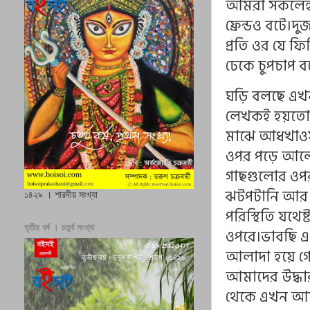
আমরা সকলেই ও
ফ্রেন্ডও বটে।
প্রতি ওর যে 
ঢেকে চুপচাপ 
ঘড়ি বলছে এখন র
লেখকই হয়তো য
মাঝে আধখাওয়া 
ওপর পড়ে আলোছ
গাছগুলোর ওপর 
ঝটপটানি আর 
১৪২৯ । শারদীয় সংখ্যা
পরিস্থিতি যথ
তৃতীয় বর্ষ । চতুর্থ সংখ্যা
ওপরে।ভাবছি এ 
আলাদা হয়ে গে
আমাদের উদ্ধা
থেকে এখন আমরা