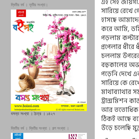
এই সেই জায়গা.
দ্বিতীয় বর্ষ । তৃতীয় সংখ্যা।
সারিয়ে রেখে
হাসছে আমাদের
করে আমি, ডম
পড়লাম কপ্টারট
প্রপেলার ধীরে
চললাম উপরের 
বহুকালের অভ
পড়েনি দেখে এ
সারিয়ে কে রেখ
মাথাব্যাথার 
ট্রান্সমিশন ক
আর ততোধিক বি
বসন্ত সংখ্যা । চৈত্র । ১৪২৭
ঠিকই আছে বলে
উড়ে চলেছি মুক্ত
দ্বিতীয় বর্ষ । দ্বিতীয় সংখ্যা । গল্প সংখ্যা ।