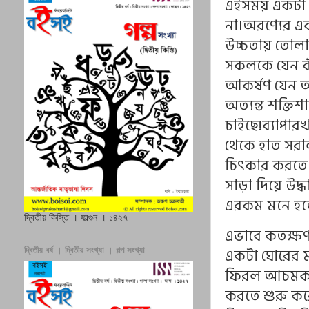
এইসময় একটা ব্
না।অরণ্যের এক
উচ্চতায় তোলার
সকলকে যেন কা
আকর্ষণ যেন আ
অত্যন্ত শক্ত
চাইছে!ব্যাপার
থেকে হাত সরা
চিৎকার করতে
সাড়া দিয়ে উদ্
এরকম মনে হতে 
দ্বিতীয় কিস্তি । ফাল্গুন । ১৪২৭
এভাবে কতক্ষ
একটা ঘোরের মধ
দ্বিতীয় বর্ষ । দ্বিতীয় সংখ্যা । গল্প সংখ্যা
ফিরল আচমকা ও
করতে শুরু ক