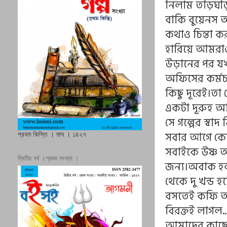
নিলাম তড়িঘড়ি
বাকি বুয়েনস 
কথাও চিন্তা ক
হারিয়ে আমরাও 
উড়ানের পর যখন
অফিসের কর্মচ
কিছু দূরেই।ত
একটা দূরুহ অ
সে গল্পের স্
সবার আগে কোম
প্রথম কিস্তি । মাঘ । ১৪২৭
সবাইকে উষ্ণ 
দ্বিতীয় বর্ষ ।প্রথম সংখ্যা ।
জন্য।অবাক হ
থেকে দু খন্ড
বসতেই কফি আর
বিরক্তই লাগল
আমাদের কাছে 