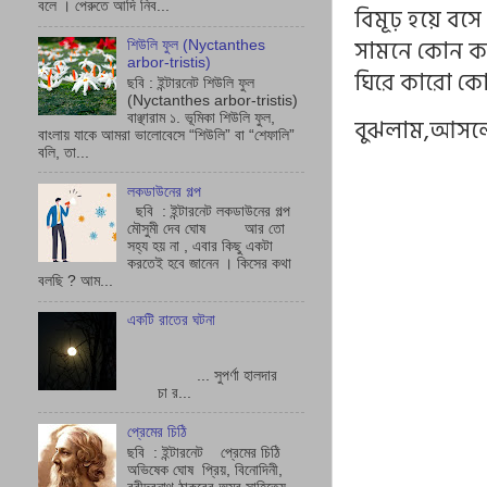
বলে । পেরুতে আদি নিব...
বিমূঢ় হয়ে ব
সামনে কোন কফ
শিউলি ফুল (Nyctanthes
arbor-tristis)
ঘিরে কারো কোন
ছবি : ইন্টারনেট শিউলি ফুল
(Nyctanthes arbor-tristis)
বাঞ্ছারাম ১. ভূমিকা শিউলি ফুল,
বুঝলাম,আসলে 
বাংলায় যাকে আমরা ভালোবেসে “শিউলি” বা “শেফালি”
বলি, তা...
লকডাউনের গল্প
ছবি : ইন্টারনেট লকডাউনের গল্প
মৌসুমী দেব ঘোষ আর তো
সহ্য হয় না , এবার কিছু একটা
করতেই হবে জানেন । কিসের কথা
বলছি ? আম...
একটি রাতের ঘটনা
... সুপর্ণা হালদার
চা র...
প্রেমের চিঠি
ছবি : ইন্টারনেট প্রেমের চিঠি
অভিষেক ঘোষ প্রিয়, বিনোদিনী,