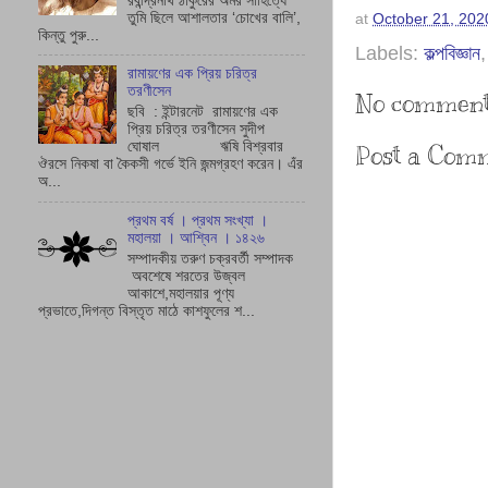
রবীন্দ্রনাথ ঠাকুরের অমর সাহিত্যে
তুমি ছিলে আশালতার ‘চোখের বালি’,
at
October 21, 202
কিন্তু পুরু...
Labels:
কল্পবিজ্ঞান
রামায়ণের এক প্রিয় চরিত্র
তরণীসেন
No comment
ছবি : ইন্টারনেট রামায়ণের এক
প্রিয় চরিত্র তরণীসেন সুদীপ
ঘোষাল ঋষি বিশ্রবার
Post a Com
ঔরসে নিকষা বা কৈকসী গর্ভে ইনি জন্মগ্রহণ করেন। এঁর
অ...
প্রথম বর্ষ । প্রথম সংখ্যা ।
মহালয়া । আশ্বিন । ১৪২৬
সম্পাদকীয় তরুণ চক্রবর্তী সম্পাদক
অবশেষে শরতের উজ্বল
আকাশে,মহালয়ার পূণ্য
প্রভাতে,দিগন্ত বিস্তৃত মাঠে কাশফুলের শ...