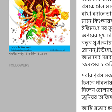
থমকে গেলাম।অ
রাখা ক্যালেন্
মানে কি?আমরা 
ইতিমধ্যে সব 
অপরের মুখ চা
নতুন মুখ।আম
রোনান,হিউগো,
শারদীয় সংখ্যা । কার্তিক । ১৪২৭
আমাদের সমবয়স
কেন?সব চাকরি
FOLLOWERS
এবার প্রথম এ
চিনতে পারলাম
দিলেন রোল্যা
জুনিয়র অফিস
আমি মজার ছলে