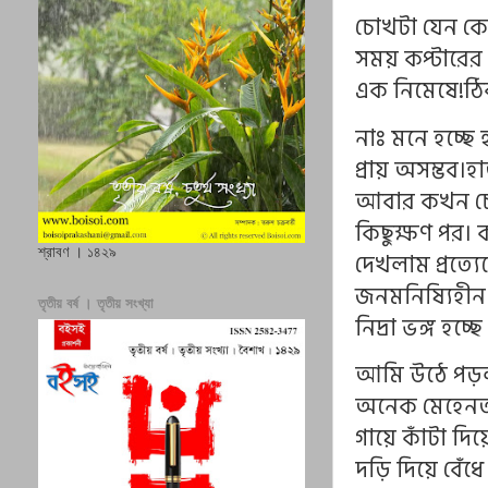
চোখটা যেন কো
সময় কপ্টারের 
এক নিমেষে!ঠ
নাঃ মনে হচ্ছে হ
প্রায় অসম্ভব।
আবার কখন চোখ
কিছুক্ষণ পর।
শ্রাবণ । ১৪২৯
দেখলাম প্রত্য
জনমনিষ্যিহী
তৃতীয় বর্ষ । তৃতীয় সংখ্যা
নিদ্রা ভঙ্গ হচ্
আমি উঠে পড়লা
অনেক মেহেনত
গায়ে কাঁটা দ
দড়ি দিয়ে বেঁধ