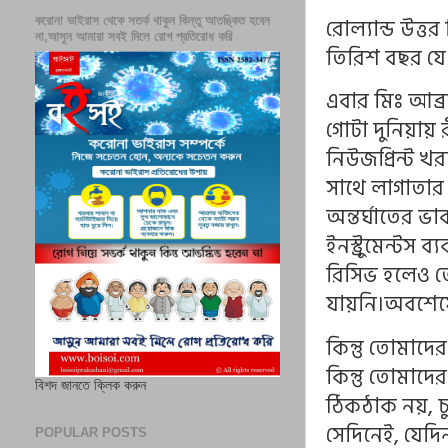
রোল্যান্ড উত্
করোনা ভাইরাস থেকে সতর্ক থাকুন কিন্তু আতঙ্কিত হবেন
না,আসুন আমারা সবই মিলে রোগ প্রতিরোধ করি
তিরিশ বছর যে
এবার মিঃ আব্
গোটা দুনিয়ায়
নিউজপ্রিন্ট 
সাথে লাগাতার 
অন্তর্ঘাতের ভ
ইনস্ট্রুমেন্ট
রিসিভ হলেও ত
যায়নি।অবশেষে
কিন্তু তোমাদ
কিন্তু তোমাদ
বিশদ জানতে ক্লিক করুন
ঠিকঠাক নয়, চ
সেদিনেই, যেদি
POPULAR POSTS