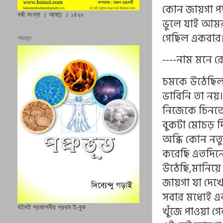
কোন জায়গা পছ
বর্ষা সংখ্যা । আষাঢ় । ১৪২৮
ভুলে যাই আমর
গেছিল একবার
পঞ্চভূত
----নাম মনে 
চমকে উঠেছিল
ভাবিনি তা নয়।
নিজেকে চিনতে
বুকটা মোচড় দ
অব্ধি কোন নত
করেছি এতদিনে
উঠেছি,মানিয়
জায়গা যা দেখ
সবার মধ্যেই এ
খুঁজে পাওয়া গ
বইসই প্রকাশনীর প্রথম ই-বুক