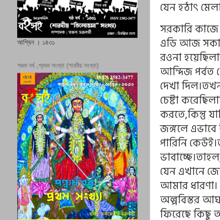
যেন হঠাৎ মেল
সরকারি কাজে 
এডি আজ সকালে
আশ্বিন । ১৪৩১
রওনা হয়েছিলাম
পঞ্চম বর্ষ ,প্রথম সংখ্যা (শারদীয় সংখ্যা)
আন্দিজ পর্বত 
দেখা দিল।তখন
চেষ্টা করেছিল
করতে,কিন্তু 
জঙ্গলে এভাবে 
পারিনি কেউই
ভাবাচ্ছে।তাহ
যেন এখানে জো
আমার ধারণা। 
অল্পবিস্তর আঘ
ফিরেছে কিছু 