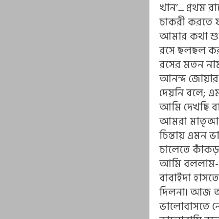
খান’... প্রথ
চাকরী করতে য
আমার কথা শুন
রসে ছলছল করত
রসের মতন নাম
আনন্দ জোয়ার 
দেয়নি বলে; এম
আমি দেখছি ব
আমরা মাতৃআরা
চিন্তায় এমন 
চালেতে কাঁকড় 
আমি বললাম- ত
বাবাইদা হাসত
দিলনা৷ আজ অব
ভালোবাসতে নেই