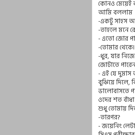
কোনও মেয়েই বন্
আমি বললাম
-একটু সাহস আছ
-তাহলে মনে 
- এতো জোর পা
-তোমার থেকে৷
-ধুর, যার নিজ
জোটাতে পারেন
- এই যে দুমাস
বুঝিয়ে দিলে,
ভালোবাসতে পা
ওদের শত বাঁধা
শুধু তোমায় দিত
-তারপর?
- জয়েনিং লেটা
সিএস পরীক্ষার প