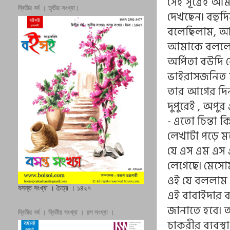
সেই সূত্রেই 
দ্বিতীয় বর্ষ । তৃতীয় সংখ্যা।
দেখছেন৷ বহু
বলেছিলাম, আ
আমাকে বললেন
অর্পিতা বউদি 
ভাইরাসজনিত ম
তার আগের দিনই
দুপুরেই , অপু
- এতো চিন্তা 
লেখাটা পড়ে 
যে এস এম এস 
লেগেছে৷ মেসো
ওই যে বললাম 
বসন্ত সংখ্যা । চৈত্র । ১৪২৭
এই বাবাইদার 
জানাতে হবে৷ 
দ্বিতীয় বর্ষ । দ্বিতীয় সংখ্যা । গল্প সংখ্যা ।
চাকরীর ব্যবস্