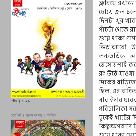
ক্লাবযে এখানে
চোখে জল চলে
দিনটা খুব খা
পাঁচটা থেকে 
শুয়ে থাকা প্র
ভিড় আরো উপচ
লকডাউনে অনে
মেসোমশাই করত
রং উঠে যাওয়া ট
দিকের বাড়িত
ছিল, এই বাড়ি
বাবাইদার ঘরের
পৌষ । ১৪২৯
পরিচালিকা সর
ঢুকেই খাটের 
চতুর্থ বর্ষ । প্রথম সংখ্যা । আশ্বিন ।
কিছুক্ষণবাদে 
শুয়ে থাকা ম