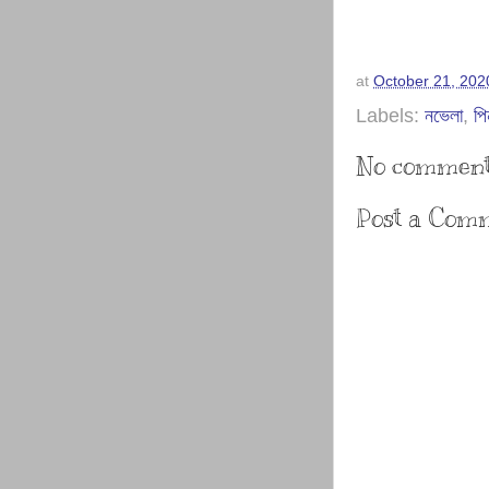
at
October 21, 202
Labels:
নভেলা
,
পি
No comment
Post a Com