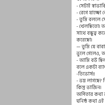
- সেটাই স্বাভা
- রেগে যাচ্ছো 
- তুমি বললে 
- খেলছিতো৷ আম
সাথে বন্ধুত্
করেছো৷
— তুমি যে বা
ভুলে গেলেও, 
- আমি বউ ছিল
বলে একটা ব্য
-ডিভোর্স!!
- ভয় লাগছে? 
কিন্তু ভার্জিন৷
অর্পিতার কথা
ঘনিষ্ঠ কথা এ