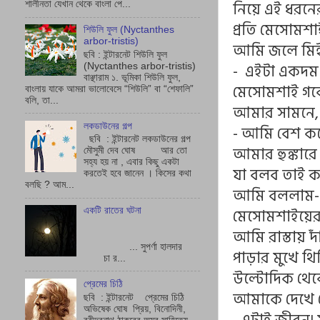
নিয়ে এই ধরনের
শালীনতা যেখান থেকে বাংলা পে...
প্রতি মেসোমশা
শিউলি ফুল (Nyctanthes
arbor-tristis)
আমি জলে মিইয়
ছবি : ইন্টারনেট শিউলি ফুল
- এইটা একদম 
(Nyctanthes arbor-tristis)
বাঞ্ছারাম ১. ভূমিকা শিউলি ফুল,
মেসোমশাই গর্
বাংলায় যাকে আমরা ভালোবেসে “শিউলি” বা “শেফালি”
বলি, তা...
আমার সামনে, 
লকডাউনের গল্প
- আমি বেশ কয়
ছবি : ইন্টারনেট লকডাউনের গল্প
আমার হুঙ্কারে 
মৌসুমী দেব ঘোষ আর তো
সহ্য হয় না , এবার কিছু একটা
যা বলব তাই ক
করতেই হবে জানেন । কিসের কথা
বলছি ? আম...
আমি বললাম- 
মেসোমশাইয়ের 
একটি রাতের ঘটনা
আমি রাস্তায় দ
... সুপর্ণা হালদার
পাড়ার মুখে থি
চা র...
উল্টোদিক থে
প্রেমের চিঠি
আমাকে দেখে 
ছবি : ইন্টারনেট প্রেমের চিঠি
অভিষেক ঘোষ প্রিয়, বিনোদিনী,