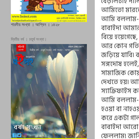
বেড়ালটাই পালি
আমিতো মারতে
আমি বললাম- ব
শারদীয় সংখ্যা । আশ্বিন । ১৪২৮
বাবাইদা আমার
বিয়ে হয়েগেছে
দ্বিতীয় বর্ষ । চতুর্থ সংখ্যা।
আর কোন গতি ন
জড়িয়ে যাবি৷ 
সঙ্গদোষ হলেই
সামাজিক কোয়া
দেখতে হয়৷ আম
স্যাক্রিফাইস 
আমি বললাম- ব
হওয়া বা নাহও
করে একটা গার্
বাবাইদা আরো
ফেললাম! জানি