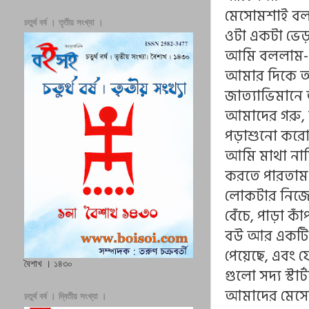
মেসোমশাই বল
চতুর্থ বর্ষ । তৃতীয় সংখ্যা ।
ওটা একটা ভেড়
আমি বললাম- ম
আমার দিকে আ
জাত্যাভিমান
আমাদের গরু, 
পড়াশুনো করো
আমি মাথা নাম
করতে পারতাম!
লোকটার নিজে
বেঁচে, পাড়া ক
বউ আর একটি ম
পেয়েছে, এবং য
বৈশাখ । ১৪৩০
গুলো সদ্য স্টা
আমাদের মেসোম
চতুর্থ বর্ষ । দ্বিতীয় সংখ্যা ।