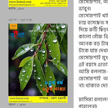
মেসোমশাই, আ
ভাবুন৷
কার্তিক ,১৪৩০
মেসোমশাই খালি 
চতুর্থ বর্ষ । চতুর্থ সংখ্যা
হয়ে বসেছেন৷ 
দিয়ে রুটি ছিঁড়
কালো গোঁফ ভি
অনেক বড় টাক,
টাকে ঘাম দেখ
মেসোমশাই মুখট
এই বয়সে এতো 
আমি বললাম- 
মেসোমশাই আমা
না৷ থাকতে দে
মাসিমা বললেন
পারলেনা!
শ্রাবণ । ১৪৩০