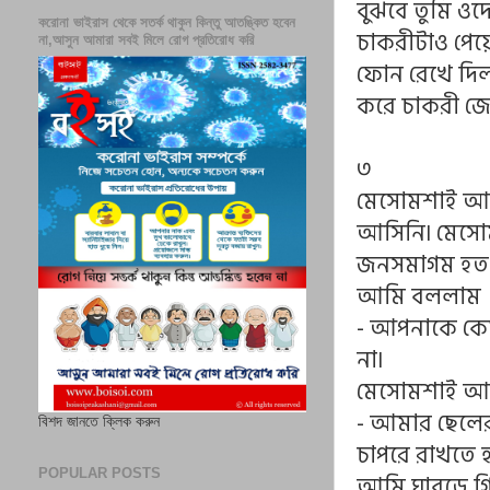
বুঝবে তুমি ও
করোনা ভাইরাস থেকে সতর্ক থাকুন কিন্তু আতঙ্কিত হবেন
চাকরীটাও পেয়ে
না,আসুন আমারা সবই মিলে রোগ প্রতিরোধ করি
ফোন রেখে দিলা
করে চাকরী জো
৩
মেসোমশাই আমা
আসিনি৷ মেসো
জনসমাগম হত৷
আমি বললাম
- আপনাকে কেমন
না৷
মেসোমশাই আম
- আমার ছেলের
বিশদ জানতে ক্লিক করুন
চাপরে রাখতে হ
POPULAR POSTS
আমি ঘাবড়ে গ