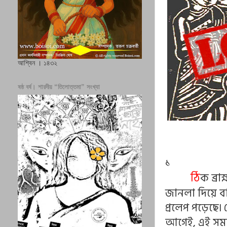
আশ্বিন । ১৪৩২
ষষ্ঠ বর্ষ। শারদীয় “তিলোত্তমা” সংখ্যা
১
ঠি
ক ব্রা
জানলা দিয়ে 
প্রলেপ পড়েছে৷
আগেই, এই সময় খ