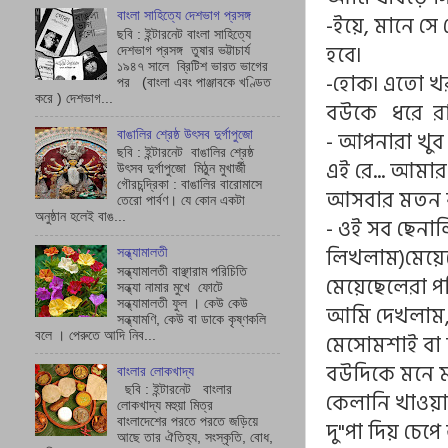
বাংলা সাহিত্যে দেশভাগ প্রসঙ্গ
-ইয়ে, মানে সে
ছবি : ইন্টারনেট বাংলা সাহিত্যে
হবে৷
দেশভাগ প্রসঙ্গ তুষার ভট্টাচাৰ্য
১৯৪৭ সালে ব্রিটিশ ভারত ভাগের
-হোক৷ এতো খ
পর (বাংলা এবং পাঞ্জাবকে খণ্ডিত
করে ) দেশভাগ...
বউকে ধরে রা
- আপনারা খুব
বাঙালির শ্রেষ্ঠ উৎসব দুর্গাপুজো
ছবি : ইন্টারনেট বাঙালির শ্রেষ্ঠ
এই রে... আমার
উৎসব দুর্গাপুজো মিঠুন মুখার্জী
গৌরচন্দ্রিকা : বাঙালির বারোমাসে
আসবার মতন 
তেরো পার্বণ। যে কোন একটা
অনুষ্ঠান হলেই বাঙ...
- ওই সব ছেনালি
লিখলাম)মেয়ে
সন্ধ্যামালতী
সন্ধ্যামালতী বাঞ্ছারাম পরিচিতি
মেয়েছেলেরা প
সন্ধ্যা নামার মুখে ফোটে
সন্ধ্যামালতী ফুল । কেউ কেউ
আমি দেখলাম, ম
সন্ধ্যামণি, কেউ বা ডাকে কৃষ্ণকলি
মেসোমশাই বা 
বলে । পেরুতে আদি নিব...
বউদিকে মনে 
বাংলার লোকখাদ্য
ছবি : ইন্টারনেট বাংলার
কেলানি খাওয়া
লোকখাদ্য মহুয়া মিত্র
বাংলাদেশের পরতে পরতে জড়িয়ে
দু"পা দিয় চেপে
আছে তার ঐতিহ্য, সংস্কৃতি, বোধ,