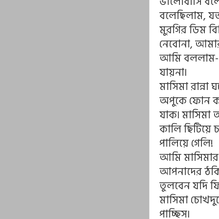
ভালোবাসি বলে
বলেছিলাম, যত
মুরগির ডিম ব
নেবোনা, আমা
আমি বললাম- ত
যায়না৷
মাসিমা রান্না
অপুকে ফোন কর
যাক৷ মাসিমা 
কালি ছিটিয়ে চ
পালিয়ে গেলি!
আমি মাসিমার স
আপনাদের ঠকি
তুলবেন যদি 
মাসিমা চোখদু
পাচ্ছিস৷