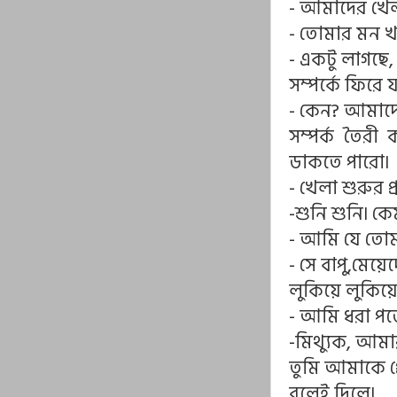
- আমাদের খে
- তোমার মন খ
- একটু লাগছ
সম্পর্কে ফিরে 
- কেন? আমাদে
সম্পর্ক তৈরী
ডাকতে পারো৷
- খেলা শুরুর 
-শুনি শুনি৷ 
- আমি যে তোমা
- সে বাপু,মেয়
লুকিয়ে লুকিয়ে
- আমি ধরা পড়
-মিথ্যুক, আম
তুমি আমাকে প
বলেই দিলে৷