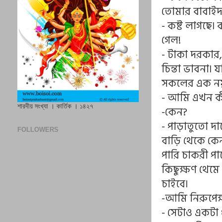
তোমার বাবাইদ
- কষ্ট লাগছে৷
গেল!
- টাকা দরকার
চিন্তা ভাবনা৷
সকলের এক ন
- আমি এখন ক
শারদীয় সংখ্যা । কার্তিক । ১৪২৭
-কেন?
- পাড়াতুতো দ
FOLLOWERS
বাড়ি থেকে কে
পারি চাকরী পা
কিছুক্ষণ থে
চাইবে৷
-আমি নিরুপেক
- সেটাও একটা