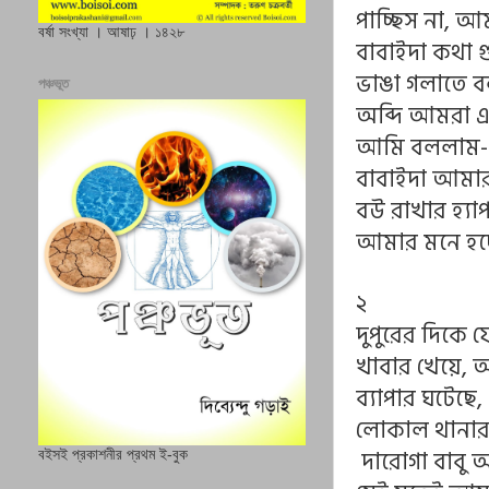
পাচ্ছিস না, আ
বর্ষা সংখ্যা । আষাঢ় । ১৪২৮
বাবাইদা কথা গ
ভাঙা গলাতে ব
পঞ্চভূত
অব্দি আমরা এ
আমি বললাম- দ
বাবাইদা আমা
বউ রাখার হ্যাপ
আমার মনে হচ্
২
দুপুরের দিকে
খাবার খেয়ে, 
ব্যাপার ঘটেছ
লোকাল থানার 
দারোগা বাবু আ
বইসই প্রকাশনীর প্রথম ই-বুক