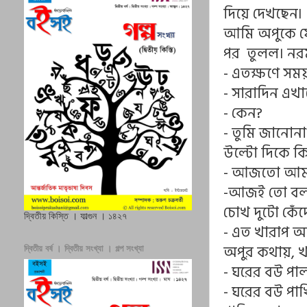
দিয়ে দেখছেন৷
আমি অপুকে 
পর তুলল। নরম, 
- এতক্ষণে সম
- সারাদিন এখা
- কেন?
- তুমি জানোনা
উল্টো দিকে ক
- আজতো আমাক
-আজই তো বলব
চোখ দুটো কেঁদ
দ্বিতীয় কিস্তি । ফাল্গুন । ১৪২৭
- এত খারাপ অব
অপুর কথায়, 
দ্বিতীয় বর্ষ । দ্বিতীয় সংখ্যা । গল্প সংখ্যা
- ঘরের বউ পাল
- ঘরের বউ পাখ