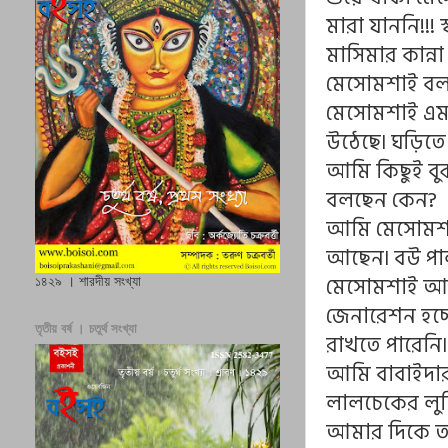
মারা যাননি!!!
মাসিমার কান্না
মেসোমশাই বলল
মেসোমশাই এমন 
উঠেছে৷ ঘড়িতে
আমি কিছুই বু
বলছেন কেন?
আমি মেসোমশা
আছেন৷ বউ পাল
মেসোমশাই আম
১৪২৯ । শারদীয় সংখ্যা
জেনারেশন হচ্
তৃতীয় বর্ষ । চতুর্থ সংখ্যা
রাখতে পারেনি
আমি বাবাইদার
লালচেকের লুঙ
আমার দিকে 