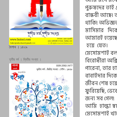
আমি মনে মনে 
পুরুষদের তাই 
বান্ধবী আছে৷
থাকি! অভিজ্ঞ
মাসিমার দিকে
আমারই হয়েছে৷
হয়ে যেত।
বৈশাখ । ১৪২৯
মেসোমশাই বল
বিরোধীরা অক্
তৃতীয় বর্ষ । দ্বিতীয় সংখ্যা ।
পারেনা, তার হ
বাবাইদার দিক
জীবন শেষ হয়ে 
ফুরিয়েছি, ভে
জন্য সব গেল!
আমি হাল্কা স
মেসোমশাই খাট