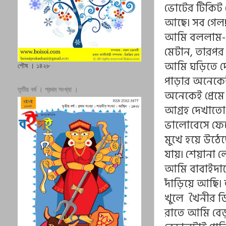
ভোটের টিকিট 
আছে৷ সব গেল
আমি বললাম- 
মেটান, তারপর 
আমি ঘড়িতে দে
পৌষ । ১৪২৮
পাড়ার অনেকেই প
তৃতীয় বর্ষ । প্রথম সংখ্যা ।
অনেকেই প্রেমে
আগ্রহ দেখাতো
ভালোবেসে ফে
মুখে হয়ে উঠে
যায়৷ শেয়ানা 
আমি বাবাইদাক
দাঁড়িয়ে আছি৷ 
খুলে খৈনীর ডি
রাতে আমি বেড়