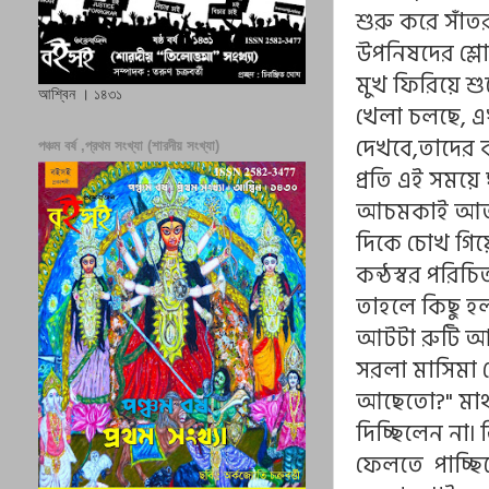
শুরু করে সাঁত
উপনিষদের শ্লোক
মুখ ফিরিয়ে শ
আশ্বিন । ১৪৩১
খেলা চলছে, এখ
দেখবে,তাদের ক
পঞ্চম বর্ষ ,প্রথম সংখ্যা (শারদীয় সংখ্যা)
প্রতি এই সময়
আচমকাই আর্তন
দিকে চোখ গিয়
কন্ঠস্বর পরি
তাহলে কিছু হ
আটটা রুটি আর
সরলা মাসিমা 
আছেতো?" মাথা
দিচ্ছিলেন না
ফেলতে পাচ্ছি