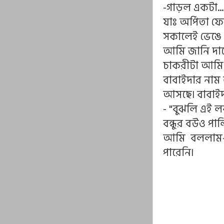
-গাড়ল একটা...
যাঃ অর্পিতা 
সকালেই ভেঙে 
আমি জানি দার
চাকরীটা আমি 
বাবাইদার নাম
আসছে৷ বাবাইদ
- "বুঝলি এই
বন্ধুর বউও পাল
আমি বললাম- 
পারেনি৷