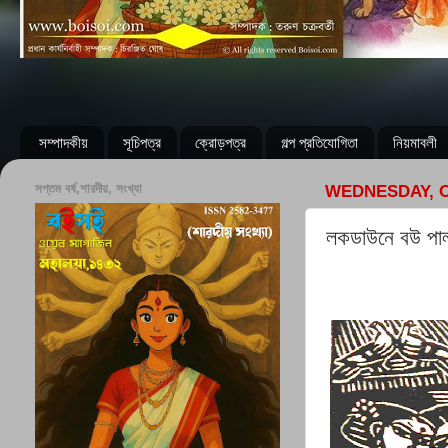
সম্পাদকীয়
সূচিপত্র
ক্রোড়পত্র
গল্প প্রতিযোগিতা
নিয়মাবলী
সপ্তম বর্ষ,শারদীয়, সংখ্যা
WEDNESDAY, O
লকডাউনে বউ পা