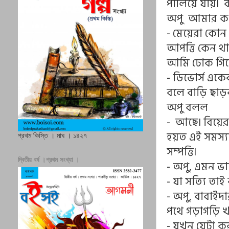
পালিয়ে যায়৷ ব
অপু আমার ক
- মেয়েরা কোন
আপত্তি কেন থ
আমি ঢোক গি
- ডিভোর্স একে
বলে বাড়ি ছাড়
অপু বলল
- আছে৷ বিয়ের 
হয়ত এই সমস্যা 
প্রথম কিস্তি । মাঘ । ১৪২৭
সম্পত্তি৷
দ্বিতীয় বর্ষ ।প্রথম সংখ্যা ।
- অপু, এমন ভ
- যা সত্যি তা
- অপু, বাবাইদা
পথে গড়াগড়ি খা
- যখন যেটা ক