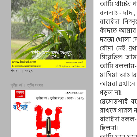
আমি খাটের পা
বললাম- দাদা,
বাবাইদা নিস্
কাঁদতে আমার
দরজা খোলা দেখ
বৌমা নেই! প্
গিয়েছিল৷ আমরা
আমি বললাম-ক
শ্রাবণ । ১৪২৯
মাসিমা আমার 
আমরা এখানে থ
তৃতীয় বর্ষ । তৃতীয় সংখ্যা
পড়ল না!
মেসোমশাই বল
রাখতে পারল ন
বাবাইদা বলল- 
ছিলনা৷