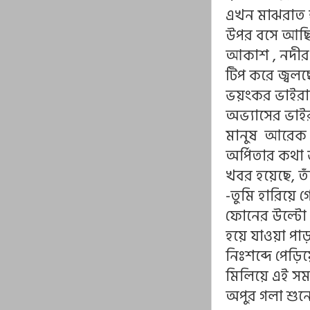
এখন মাঝরাত হ
উপর বসে আছি
আকাশ , নদীর
টিপ করে জ্বল
ভয়ংকর ভাইরা
অভ্যাসের ভাই
মানুষ আরেক 
অর্পিতার কথা 
খবর হয়েছে, ত
-তুমি হারিয়ে 
ফোনের উল্টো 
হয়ে যাওয়া পাড়
নিঃশব্দে পেড়ি
মিলিয়ে এই সম
অপুর গলা শু