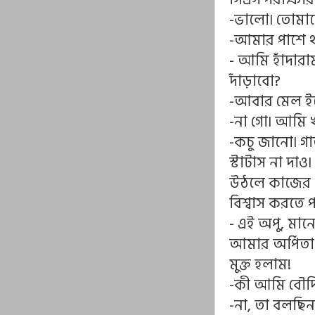
-ভালো৷ তোমাক
-আমার পাশে থ
- আমি হাঁদারা
দাঁড়াবো?
-আবার মেল ইগো
-না গো৷ আমি 
-কচু জানো৷ 
স্টাটাস না দ
উঠলে কাজের চে
বিশ্বাস করতে 
- এই অপু, মান
আমার অর্পিতা
মুক্ত হলাম!
-কী আমি বৌদি
-না, তা বলছিন