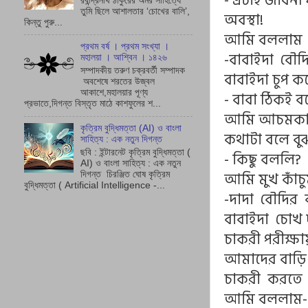
- এটাই জীবন
রবীন্দ্রনাথ ঠাকুরের অমর সাহিত্যে
তুমি ছিলে আশালতার ‘চোখের বালি’,
অবস্থা!
কিন্তু পুরু...
আমি বললাম
প্রথম বর্ষ । প্রথম সংখ্যা ।
-বাবাইদা বৌদ
মহালয়া । আশ্বিন । ১৪২৬
সম্পাদকীয় তরুণ চক্রবর্তী সম্পাদক
বাবাইদা চুপ 
অবশেষে শরতের উজ্বল
আকাশে,মহালয়ার পূণ্য
- বাবা ঠিকই ব
প্রভাতে,দিগন্ত বিস্তৃত মাঠে কাশফুলের শ...
আমি আচমকাই
কৃত্রিম বুদ্ধিমত্তা (AI) ও বাংলা
কথাটা বলে বু
সাহিত্য : এক নতুন দিগন্ত
ছবি : ইন্টারনেট কৃত্রিম বুদ্ধিমত্তা (
- কিছু বললি?
AI) ও বাংলা সাহিত্য : এক নতুন
আমি মুখ কাঁচ
দিগন্ত চিরঞ্জিত ঘোষ কৃত্রিম
বুদ্ধিমত্তা ( Artificial Intelligence -...
-দাদা বৌদির
বাবাইদা চোখ দ
চাকরী পরীক্ষ
আমাদের বাড়ি
চাকরী করতে 
আমি বললাম- ব