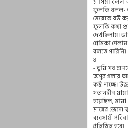
মাসিমা বলল-
ফুলকি বলল- ত
মেয়েকে বউ ক
ফুলকি কথা গু
দেখছিলাম৷ ভ
প্রেমিকা পেলা
বলতে পারিনি৷ 
৪
- তুমি সব শ
অপুর গলার আও
কষ্ট পাচ্ছে৷
সন্তানহীন মা
হয়েছিল, মামা
মায়ের জেদে৷ 
ব্যবসায়ী পরিব
প্রতিষ্ঠিত হবে৷