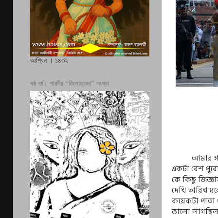
আশ্বিন । ১৪৩২
ষষ্ঠ বর্ষ। শারদীয় “তিলোত্তমা” সংখ্যা
আমার গল্প পড়
একটা বেশ পুর
কে কিছু জিজ্ঞ
দেখি তারিখ ধর
কয়েকটা পাতা 
ভালো লাগছিল 