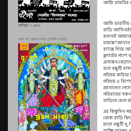
আমি ডায়রির ল
আমি ভারতীয় স
আশ্বিন । ১৪৩১
বাড়ি আসি।হঠাৎ
বলতেই আমাকে প
পঞ্চম বর্ষ ,প্রথম সংখ্যা (শারদীয় সংখ্যা)
হয়েছে
?'
জানতে
ব‍্যাঙ্কে গিয়
ফ্ল‍্যাটের পাশে
এসেছেন।বেড়াতে
বলে বন্ধুটি হ
পরিচয় করিয়ে 
পরিচয় ও বিশে
জানালেন পেসেন
পরিবারের সকল
গাড়িতে চেপে ব
এর কিছুদিন প
থেকে বাড়ি ফি
মতো বন্ধুটি দ
যাচ্ছি তারপর 