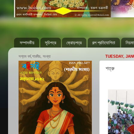
সম্পাদকীয়
সূচিপত্র
ক্রোড়পত্র
গল্প প্রতিযোগিতা
নিয়মা
সপ্তম বর্ষ,শারদীয়, সংখ্যা
TUESDAY, JANU
শত্রু