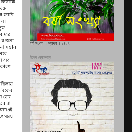
া লিসাকে
রথমে
লে আমি
রল।
ভুত
াবারের
র জন‍্য
বর্ষা সংখ্যা । শ্রাবণ । ১৪২৭
ো সন্তান
্যের
বিশেষ ক্রোড়পত্র
ে।তবে
।কারণ
েছিলাম
াবিকের
ন যেন
ের বা
ন‍্য।এই
গে সময়