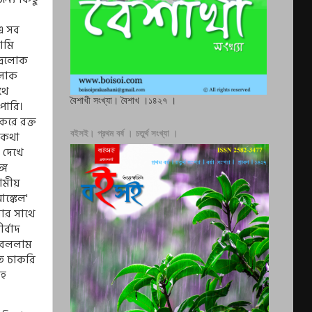
এ সব
আমি
দ্রলোক
রলোক
থে
বৈশাখী সংখ্যা। বৈশাখ ।১৪২৭ ।
পারি।
করে রক্ত
বইসই। প্রথম বর্ষ । চতুর্থ সংখ্যা ।
 কথা
 দেখে
্গে
ামীয়
ঙ্কেল
'
ার সাথে
্বাদ
া বললাম
তে চাকরি
সহ