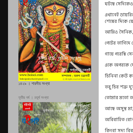
ঘটছে সেদিকেও 
এখানেই ডায়রির
শেষের দিকে য
আমিও সৈনিক
পেটের তাগিদে 
গায়ে পরেছি স
একে অপরকে দ
চিনিনা কেউ 
১৪২৯ । শারদীয় সংখ্যা
তবু চির শত্রু দু
'
তোমার মতো 
তৃতীয় বর্ষ । চতুর্থ সংখ্যা
আছে অসুস্থ মা
অবিবাহিত ব
কিংবা সদ‍্য বি