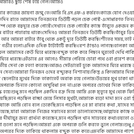
আমারও ছুটি শেষ হয়ে গেল।আমিও
র কাজের জায়গা জম্মু তে।আমি বি.এস.এফ-এ কর্মরত।কাজে যোগ দেওয়
কদিন রাতে আমাদের তিনজনের ডিউটি পড়ল চেক পোস্ট-এ।সাধারণত তি
াম্প থেকে বহুদূরে চেক পোস্টে।সেখানে চেক পোস্টের কাছে তাঁবুতে একজন ক
 বাইরে পাহারায় থাকে।সেদিনও আমরা তিনজনে ডিউটি করছি।তাঁবুর ভি
ে আর আমরা বাইরে তাঁবু থেকে একটু দূরে ডিউটি করছি।শীতের সময়
,
তাই
মে গভীর হলো।এদিক ওদিক হাঁটাহাঁটি করছি।বেশ ঠান্ডাও লাগছে।হালকা
হল আমাদের কেউ ঘিরে ধরেছে।বন্দুক তাক করে পিছনে ঘুরতেই দেখি পাকিস
িরে ধরেছে।এইভাবে এর আগেও সীমান্ত পেরিয়ে চোরা পথে ওরা প্রবেশ কর
য় সেনা কে হত‍্যা করেছে।আজও সেইভাবেই ঢুকে আমাদের ঘিরে ধরেছে
তান সেনা।আমারা তিনজন ওদের বন্দুকের নিশানায়।কিন্তু এ কি!আমার দিকে
 ছেলেটার মুখের দিকে তাকাতেই অবাক হয়ে গেলাম।উভয়ের মুখ ঢাকা থ
অপরকে চিনতে কোনো অসুবিধা হল না।একে অপরের চোখের দিকে তাকিয়
দ্ধ হয়ে।শুধু মনে পড়ছিল একদিন রক্ত দিয়ে আমি একে মৃত্যুর মুখ থেকে ফি
য়েছি
;
মনে পড়ছিল বাচ্চা মেয়ে লিসার মুখটা
,
আমাকে বড়ো দাদা মনে ওরা স্ত্
যাকে আমি বোন বলে ডেকেছি
;
মনে পড়েছিল ওর মা বাবার কথা
,
যাদের স
য়েছে
,
যারা আমাকে নিজের সন্তানের মতো ভালোবেসেছে
;
আল্লাহর কাছে 
 দীর্ঘায়ুর জন‍্য প্রার্থনা করেছেন
,
মনে পড়ছিল খান সাহেবের কথা।হয়তো 
া গুলো মনে পড়ছিল।আমরা একে অপরকে গুলি করতে ভুলে গেলাম।শুধু
অপরের দিকে তাকিয়ে থাকলাম বন্দুক তাক করে।এমনকি আমাদের পাশে