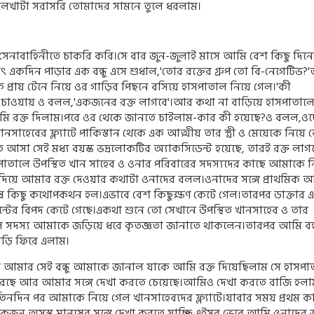
েখাটা সরাসরি তোমাদের সামনে তুলে ধরলাম।
েনাবাহিনীতে চাকরি করি।সে বার জুন-জুলাই মাসে আমি বেশ কিছু দিনের
 একদিন পাড়ার এক বন্ধু এসে শুধাল
,'
তোর রক্তের গ্রুপ তো বি-নেগেটিভ
?'
আ
্রায় টেনে নিয়ে ওর গাড়ির পিছনে বসিয়ে হাসপাতাল নিয়ে গেল।
'
কী
 চাওয়ায় ও বলল
,'
একজনের রক্ত লাগবে
'
।আর কথা না বাড়িয়ে হাসপাতালের
ে আমি রক্ত দিলাম।পরে ওর থেকে জানতে চাইলাম-কার কী হয়েছে
?
ও বলল
,
ওদ
 খানসাহেবের ফ্ল‍্যাটে পাকিস্তান থেকে এক আত্মীয় তার স্ত্রী ও মেয়েকে নিয়ে
 আসা সেই মধ‍্য বয়স্ক ভদ্রলোকটির অ্যাকসিডেন্ট হয়েছে
,
তারই রক্ত লাগ
াসপাতালে উপস্থিত খান সাহেব ও ওনার পরিবারের সদস্যদের কাছে আমাকে ন
দিয়ে আমার রক্ত দেওয়ার কথাটা ওনাদের বলল।ওনাদের সঙ্গে প্রাথমিক 
ষ কিছু কথোপকথন হল।এভাবে বেশ কিছুক্ষণ কেটে গেল।তারপর ডাক্তার 
্টের বিপদ কেটে গেছে।একথা শুনে তো সেখানে উপস্থিত খানসাহেব ও তার
 সদস‍্য আমাকে জড়িয়ে ধরে কৃতজ্ঞতা জানাতে থাকলেন।তারপর আমি বন্
াড়ি ফিরে এলাম।
র আমার সেই বন্ধু আমাকে জানাল যাকে আমি রক্ত দিয়েছিলাম সে হাসপা
রেছে আর আমার সঙ্গে দেখা করতে চেয়েছে।আমিও দেখা করতে রাজি হলা
ু-তিনদিন পর আমাকে নিয়ে গেল খানসাহেবদের ফ্ল‍্যাটে।যাবার সময় প্রথম 
একজন অসুস্থ মানুষের সঙ্গে দেখা করতে যাচ্ছি এইসব ভেবে আমি ওনাদের জ