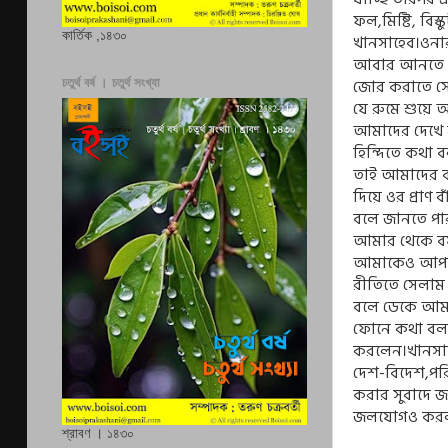
ফল
,
মিষ্টি
,
বিস্
কার্তিক ,১৪৩০
খানসাহেব।ওনা
আবার আনতে 
জোর করাতে সে
চতুর্থ বর্ষ । চতুর্থ সংখ্যা
যে রুমে শুয়ে 
আমাদের দেখে 
হিন্দিতে কথা 
তাই আমাদের 
দিয়ে ওর প্রাণ 
বলে জানতে পা
আমার থেকে ব
আমাকেও আপনি 
রীতিতে সেলা
বলে ডেকে আমার 
ফোনে কথা বলল
করলেন।খানসা
দেশ-বিদেশ
,
পর
করার সুবাদে জ
জলযোগও করলা
শ্রাবণ । ১৪৩০