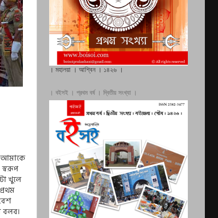
। মহালয়া । আশ্বিন । ১৪২৬ ।
। বইসই । প্রথম বর্ষ । দ্বিতীয় সংখ্যা ।
প আমাকে
্বরূপ
টা খুলে
প্রথম
বেশ
র বলব।