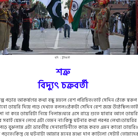
ছবি : ইন্টারনেট
শত্রু
বিদ‍্যুৎ চক্রবর্তী
ার আকর্ষণের কথা বন্ধু মহলে বেশ পরিচিত।তাই সেদিন ঠেকে স্বরূ
োনো ডায়রি দিয়ে পড়ে দেখতে বলল।ঠেকটা সেদিন বেশ জমে উঠেছিল।তাই স
াসা না করে ডায়রিটা নিয়ে নিলাম।ঘরে এসে রাত্রে শুতে যাবার আগে ডায়রি
ে সবাই যেমন লেখে এটা তেমন না।কিছু ঘটনার কথা পরপর লেখা।ডায়রির 
পড়ে বুঝলাম এটা ভারতীয় সেনাবাহিনীতে কাজ করত এমন কারো ডায়রি।
পড়তে।কিন্তু যে ঘটনাটা আমার মনের মধ‍্যে দাগ কাটলো সেটাই তোমাদে