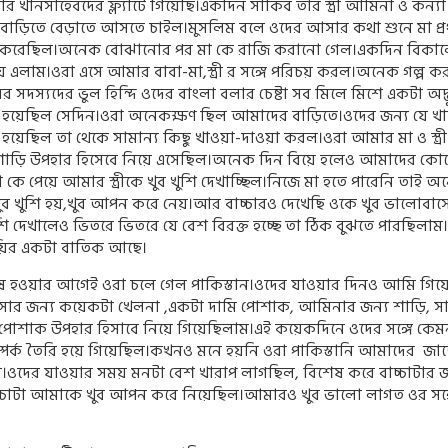
র খানসাহেবদের ফ্ল্যাটে গিয়েছি।একদিন সাকিব তার স্ত্রী আমিনা ও কন‍্য
বাড়িতে বেড়াতে আসতে চাইল।মুসলিম বলে ওদের আসার কথা শুনে মা প্
 করেছিল।অনেক বোঝানোর পর মা কে রাজি করানো গেল।একদিন বিকা
য়ে এলাম।ওরা এসে আমার বাবা-মা
,
স্ত্রী র সঙ্গে পরিচয় করল।অনেক গল্প ক
 সদস‍্যদের ভুল হিন্দি ওদের বাংলা বলার চেষ্টা সব মিলে মিশে একটা অদ্
ষ্টি হয়েছিল সেদিন।ওরা অনেকক্ষণ ছিল আমাদের বাড়িতে।ওদের জন‍্য যে খ
ছিল তা থেকে সামান্য কিছু খাওয়া-দাওয়া করল।ওরা আমার মা ও স্ত্রী-
ো শাড়ি উপহার হিসেবে নিয়ে এসেছিল।অনেক দিন বিয়ে হলেও আমাদের কোন
কে পেয়ে আমার স্ত্রীকে খুব খুশি দেখাচ্ছিল।নিজে মা হতে পারেনি তাই অন‍
ুব খুশি হয়
,
খুব আপন করে নেয়।আর বাচ্চারও দেখেছি ওকে খুব ভালোবাস
শি দেখালেও ভিতরে ভিতরে যে বেশ বিরক্ত হচ্ছে তা ঠিক বুঝতে পারছিলাম
ুয়ির একটা বাতিক আছে।
ষ হওয়ার আগেই ওরা চলে গেল পাকিস্তান।ওদের যাওয়ার দিনও আমি গিয়
সার জন‍্য কয়েকটা খেলনা
,
একটা দামি পোশাক
,
আমিনার জন‍্য শাড়ি
,
স
ড পোশাক উপহার হিসাবে নিয়ে গিয়েছিলাম।এই কয়েকদিনে ওদের সঙ্গে কেম
পর্ক তৈরি হয়ে গিয়েছিল।কখনও মনে হয়নি ওরা পাকিস্তানি আমাদের
জাত
।ওদের যাওয়ার সময় মনটা বেশ খারাপ লাগছিল
,
বিশেষ করে বাচ্চাটার জ
্চাটা আমাকে খুব আপন করে নিয়েছিল।আমারও খুব ভালো লাগত ওর সঙ্