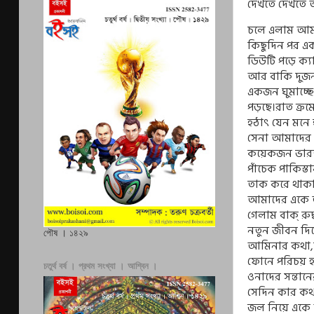
দেখতে দেখতে 
চলে এলাম আমা
কিছুদিন পর এ
ডিউটি পড়ে ক‍্য
আর বাকি দুজন
একজন ঘুমাচ্ছ
পড়ছে।রাত ক্র
হঠাৎ যেন মনে 
সেনা আমাদের ঘ
কয়েকজন ভারতী
পাঁচেক পাকিস্
তাক করে থাকা
আমাদের একে 
গেলাম বাক্ রু
নতুন জীবন দি
পৌষ । ১৪২৯
আমিনার কথা
,
ফোনে পরিচয় হ
চতুর্থ বর্ষ । প্রথম সংখ্যা । আশ্বিন ।
ওনাদের সন্তানের
সেদিন কার কথ
জল নিয়ে একে 