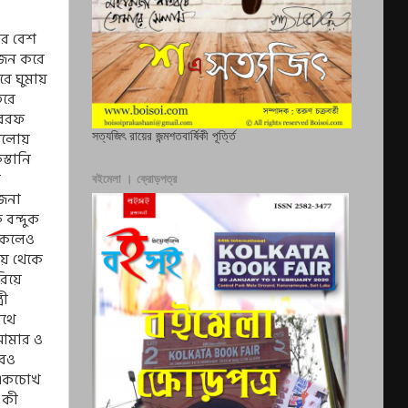
ার বেশ
নজন করে
রে ঘুমায়
তরে
 বরফ
 আলোয়
সত্যজিৎ রায়ের জন্মশতবার্ষিকী পূর্ত্তি
্তানি
ে
বইমেলা । ক্রোড়পত্র
 জনা
 বন্দুক
াকলেও
ে থেকে
রিয়ে
রী
াথে
আমার ও
ওরও
 একচোখ
 কী