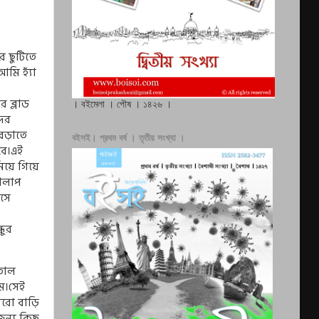
 ছুটিতে
মি হ‍্যাঁ
 ব্লাড
। বইমেলা । পৌষ । ১৪২৬ ।
ের
 বেড়াতে
বইসই। প্রথম বর্ষ । তৃতীয় সংখ্যা ।
বে।এই
িয়ে গিয়ে
আলাপ
এসে
ধুর
তাল
ম।সেই
কারো বাড়ি
ন‍্য কিছু