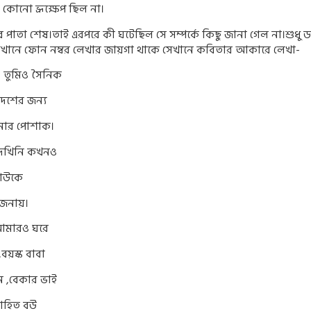
কোনো ভ্রূক্ষেপ ছিল না।
 পাতা শেষ।তাই এরপরে কী ঘটেছিল সে সম্পর্কে কিছু জানা গেল না।শুধু 
েখানে ফোন নম্বর লেখার জায়গা থাকে সেখানে কবিতার আকারে লেখা-
,
তুমিও সৈনিক
দেশের জন‍্য
েনার পোশাক।
েখিনি কখনও
কাউকে
জনায়।
আমারও ঘরে
,
বয়স্ক বাবা
োন
,
বেকার ভাই
বাহিত বউ