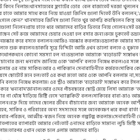
কুট কিনে নিলাম।খানসাহেবের ফ্ল‍্যাটের ডোর
বেল বাজাতেই দরজা খুললেন
র হাতে আমার সাথে করে নিয়ে যাওয়া জিনিস গুলো দিতেই উনি বললেন
,'
গেলে কেন
?'
খানসাহেব জিনিস গুলো নিতে খুব আপত্তি করছিলেন কিন্তু 
গুলো নিলেন।প্রায় হাতে ধরে আমাদের বাড়ির ভিতরে নিয়ে গেলেন।সেই ভ
আছেন সেই রুমে আমাদের চেয়ার দেওয়া হল বসার জন‍্য।রুমে ঢুকতেই ভদ্
নমস্কার করে বসতে বললেন।আমিও নমস্কার করলাম।ভদ্রলোক আমার সা
বলতে শুরু করলেন।চাকরি সূত্রে হিন্দিটা আমি এখন ভালো বলতে ও বুঝতে 
কথোপকথনে কোনো সমস্যা হল না।ভদ্রলোক আমাকে
'
বড়োভাই
'
সম্বোধন 
বাঁচানোর জন‍্য ধন‍্যবাদ জানিয়ে ওকে
'
আপনি
'
বলতে নিষেধ করল।ওর সঙ্গে
রলাম ওর নাম সাকিব।আর ও পাকিস্তান সেনাবাহিনীতে কর্মরত।সাকিব কে
য়সে ছোটোই মনে হল।তাই ওর কথা মতো আর ওকে আপনি বললাম না
,
সঙ
বলতে নিষেধ করলাম। ওর স্ত্রীও আমাকে
'
বড়োভাই
'
সম্বোধন করে ইসল
ম করে
'
ধন‍্যবাদ
'
জানাল।আর ওদের পাঁচবছরের ছোট্ট মেয়ে লিসা আমাকে
'
আ
গা ঘেঁষে দাঁড়িয়ে মিষ্টি হেসে
'
থ‍্যাঙ্ককিউ
'
বলল।সাকিবের বাবা-মাও আম
েন।রক্ত দিয়ে তাদের ছেলের জীবন বাঁচানোর জন‍্য আমাকে অনেক আশীর
হেব
,
সাকিব ও পরিবারের অন‍্য সদস্যদের সঙ্গে অনেকক্ষণ ধরে কথা বার্ত
িবার-পরিজন
,
আত্মীয়-স্বজন নিয়ে অনেক গল্পটল্প করলাম।সেনাবাহিনী 
াতপাতের ব‍্যাপারটা আমার নেই।তাই ওনাদের বাড়িতে সামান্য লুচি মিষ্টি 
ম।তারপর ওখান থেকে চলে এলাম আমাদের বাড়ি।