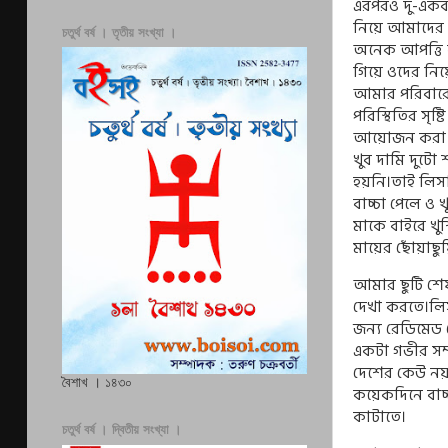
এরপরও দু-একবা
নিয়ে আমাদের 
চতুর্থ বর্ষ । তৃতীয় সংখ্যা ।
অনেক আপত্তি
গিয়ে ওদের নি
আমার পরিবারের
পরিস্থিতির সৃ
আয়োজন করা হয়ে
খুব দামি দুট
হয়নি।তাই লিসা 
বাচ্চা পেলে ও খ
মাকে বাইরে খু
মায়ের ছোঁয়াছ
আমার ছুটি শে
দেখা করতে।লি
জন‍্য রেডিমে
একটা গভীর সম্
দেশের কেউ নয়
বৈশাখ । ১৪৩০
কয়েকদিনে বাচ
কাটাতে।
চতুর্থ বর্ষ । দ্বিতীয় সংখ্যা ।