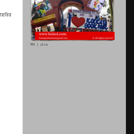
ডায়রির
মাঘ । ১৪২৬