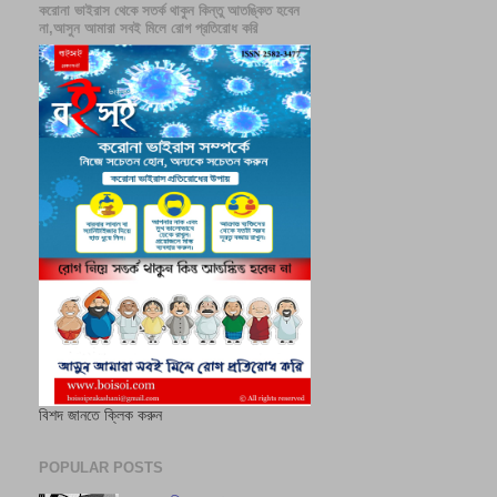
করোনা ভাইরাস থেকে সতর্ক থাকুন কিন্তু আতঙ্কিত হবেন
না,আসুন আমারা সবই মিলে রোগ প্রতিরোধ করি
বিশদ জানতে ক্লিক করুন
POPULAR POSTS