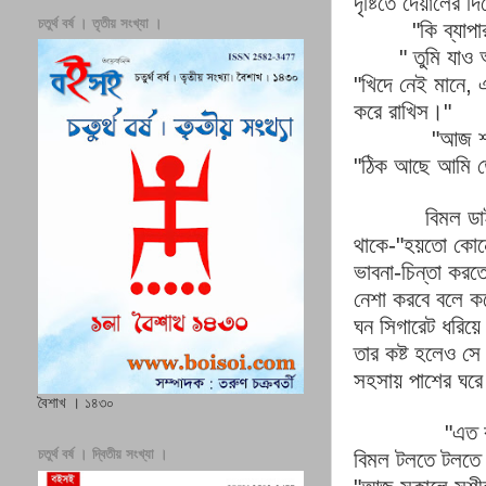
দৃষ্টিতে
দেয়ালের
দি
চতুর্থ বর্ষ । তৃতীয় সংখ্যা ।
"
কি
ব্যাপা
"
তুমি
যাও
"
খিদে
নেই
মানে
,
করে
রাখিস।
"
"
আজ
"
ঠিক
আছে
আমি
বিমল
ডা
থাকে
-"
হয়তো
কোন
ভাবনা
-
চিন্তা
করত
নেশা
করবে
বলে
ক
ঘন
সিগারেট
ধরিয়ে
তার
কষ্ট
হলেও
সে
সহসায়
পাশের
ঘরে
বৈশাখ । ১৪৩০
"
এত
চতুর্থ বর্ষ । দ্বিতীয় সংখ্যা ।
বিমল
টলতে
টলতে