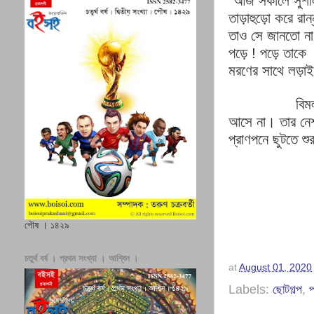
"
আজ
সকালে
সুশী
তাড়াহুড়ো
করে
রান্
তাও
সে
জানতো
ন
পড়ে
!
পড়ে
তাকে
মরণের
সাথে
লড়াই
বিম
আসে
না।
তার
নে
প্রাণপনে
ছুটতে
শুর
পৌষ । ১৪২৯
চতুর্থ বর্ষ । প্রথম সংখ্যা । আশ্বিন ।
at
August 01, 2020
Labels:
ছোটগল্প
,
প