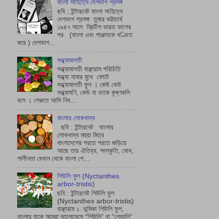
বাংলা সাহিত্যে দেশভাগ প্রসঙ্গ
ছবি : ইন্টারনেট বাংলা সাহিত্যে
দেশভাগ প্রসঙ্গ তুষার ভট্টাচাৰ্য
১৯৪৭ সালে ব্রিটিশ ভারত ভাগের
পর (বাংলা এবং পাঞ্জাবকে খণ্ডিত
করে ) দেশভাগ...
সন্ধ্যামালতী
সন্ধ্যামালতী বাঞ্ছারাম পরিচিতি
সন্ধ্যা নামার মুখে ফোটে
সন্ধ্যামালতী ফুল । কেউ কেউ
সন্ধ্যামণি, কেউ বা ডাকে কৃষ্ণকলি
বলে । পেরুতে আদি নিব...
বাংলার লোকখাদ্য
ছবি : ইন্টারনেট বাংলার
লোকখাদ্য মহুয়া মিত্র
বাংলাদেশের পরতে পরতে জড়িয়ে
আছে তার ঐতিহ্য, সংস্কৃতি, বোধ,
শালীনতা যেখান থেকে বাংলা পে...
শিউলি ফুল (Nyctanthes
arbor-tristis)
ছবি : ইন্টারনেট শিউলি ফুল
(Nyctanthes arbor-tristis)
বাঞ্ছারাম ১. ভূমিকা শিউলি ফুল,
বাংলায় যাকে আমরা ভালোবেসে “শিউলি” বা “শেফালি”