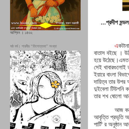
প্রদীপ
মন্ডল
...
আশ্বিন । ১৪৩২
এ
কটানা
ষষ্ঠ বর্ষ। শারদীয় “তিলোত্তমা” সংখ্যা
বাতাস
বইছে
।
উ
হয়ে
উঠেছে।এমত
সেই
খাবারগুলোই
ইয়ারে
বাংলা
বিভাগ
দায়িত্ব
তার
উপর
অ
দুইবেলা
টিউশনি
ক
তার
শখ
ষোলো
আন
আজ
ক
আবৃত্তি
প্রভৃতি
অন
পার্টি
'
র
অনুষ্ঠান
আর