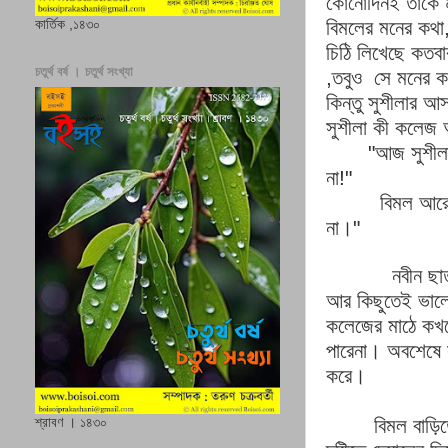
কোনোদিনই
তাকে
বিমলের
মনের
কথা
কার্তিক ,১৪৩০
চিঠি
লিখেছে
কতবা
চতুর্থ বর্ষ । চতুর্থ সংখ্যা
,
তবুও
সে
মনের
ক
কিন্তু
সুশীলার
আস
সুশীলা
কী
কলেজ
"
আজ
সুশীল
না
!"
বিমল
আর
না।
"
নবীন
ছা
আর
কিছুতেই
ভাল
কলেজের
মাঠে
কখ
পারেনা।
অবশেষে
করে।
বিমল
বাড়ি
শ্রাবণ । ১৪৩০