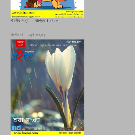
শারদীয় সংখ্যা । আশ্বিন । ১৪২৮
দ্বিতীয় বর্ষ । চতুর্থ সংখ্যা।