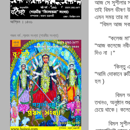
আজ
সে
সুশীলার
স
তাই
বিমল
ভীষণ
উ
এমন
সময়
তার
মা
আশ্বিন । ১৪৩১
''
বিমল
আজ
সক
পঞ্চম বর্ষ ,প্রথম সংখ্যা (শারদীয় সংখ্যা)
"
কলেজ
মা
"
আজ
কলেজে
নবী
দিও
না
।
"
'
কিন্তু
"
আমি
দোকানে
রুট
হল
)
বিমল
তখনও
,
অনুষ্ঠান
শুর
চেয়ে
থাকে।
কলে
বিমল
সুশী