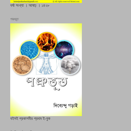
বর্ষা সংখ্যা । আষাঢ় । ১৪২৮
পঞ্চভূত
বইসই প্রকাশনীর প্রথম ই-বুক