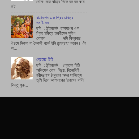
থেকে নেমে বাড়ির দিকে হন হন করে
হাঁট...
রামায়ণের এক প্রিয় চরিত্র
তরণীসেন
ছবি : ইন্টারনেট রামায়ণের এক
প্রিয় চরিত্র তরণীসেন সুদীপ
ঘোষাল ঋষি বিশ্রবার
ঔরসে নিকষা বা কৈকসী গর্ভে ইনি জন্মগ্রহণ করেন। এঁর
অ...
প্রেমের চিঠি
ছবি : ইন্টারনেট প্রেমের চিঠি
অভিষেক ঘোষ প্রিয়, বিনোদিনী,
রবীন্দ্রনাথ ঠাকুরের অমর সাহিত্যে
তুমি ছিলে আশালতার ‘চোখের বালি’,
কিন্তু পুরু...
CLICK