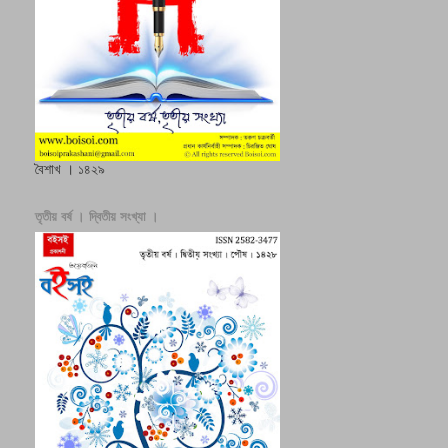
বৈশাখ । ১৪২৯
তৃতীয় বর্ষ । দ্বিতীয় সংখ্যা ।