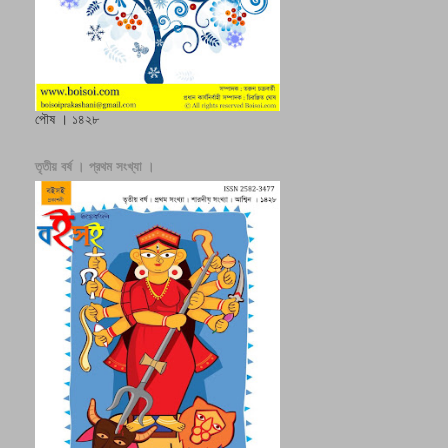
পৌষ । ১৪২৮
তৃতীয় বর্ষ । প্রথম সংখ্যা ।