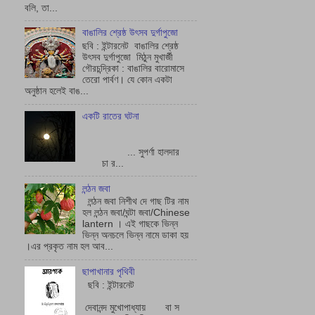
বলি, তা...
বাঙালির শ্রেষ্ঠ উৎসব দুর্গাপুজো
ছবি : ইন্টারনেট বাঙালির শ্রেষ্ঠ
উৎসব দুর্গাপুজো মিঠুন মুখার্জী
গৌরচন্দ্রিকা : বাঙালির বারোমাসে
তেরো পার্বণ। যে কোন একটা
অনুষ্ঠান হলেই বাঙ...
একটি রাতের ঘটনা
... সুপর্ণা হালদার
চা র...
লন্ঠন জবা
লন্ঠন জবা নিশীথ দে গাছ টির নাম
হল লন্ঠন জবা/ঘন্টা জবা/Chinese
lantern । এই গাছকে ভিন্ন
ভিন্ন অনচলে ভিন্ন নামে ডাকা হয়
।এর প্রকৃত নাম হল আব...
ছাপাখানার পৃথিবী
ছবি : ইন্টারনেট
দেবানন্দ মুখোপাধ্যায় বা স