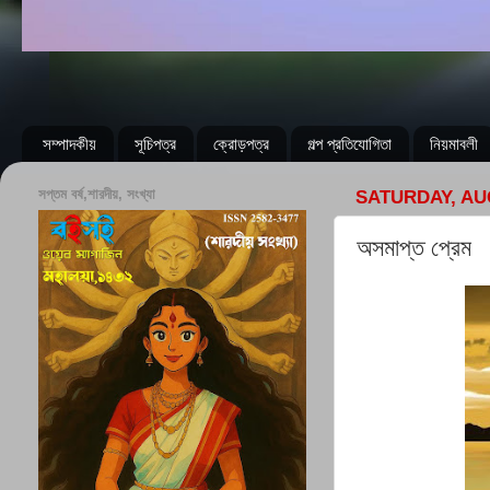
সম্পাদকীয়
সূচিপত্র
ক্রোড়পত্র
গল্প প্রতিযোগিতা
নিয়মাবলী
সপ্তম বর্ষ,শারদীয়, সংখ্যা
SATURDAY, AUG
অসমাপ্ত প্রেম