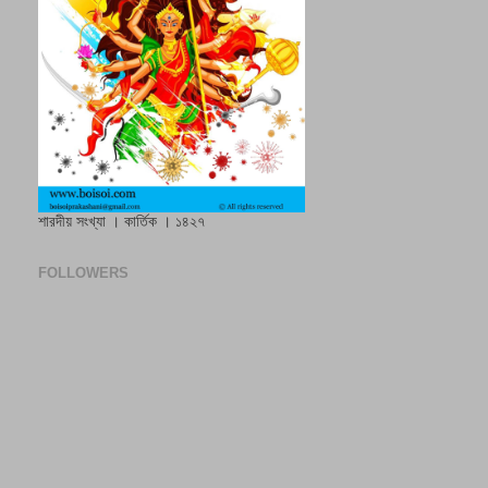
শারদীয় সংখ্যা । কার্তিক । ১৪২৭
FOLLOWERS